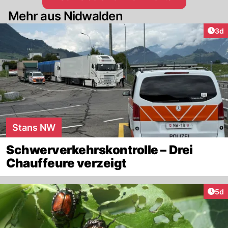
Mehr aus Nidwalden
Arti
3d
Stans NW
Schwerverkehrskontrolle – Drei
Chauffeure verzeigt
Arti
5d