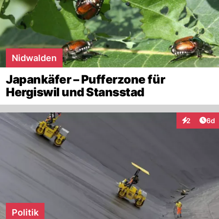
Nidwalden
Japankäfer – Pufferzone für
Hergiswil und Stansstad
Arti
2
6d
Interaktion
Politik