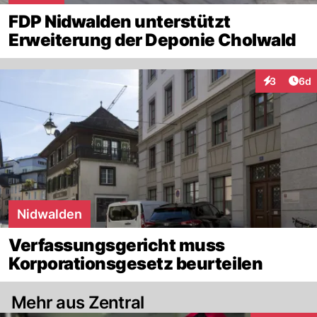
FDP Nidwalden unterstützt
Erweiterung der Deponie Cholwald
Arti
3
6d
Interaktion
Nidwalden
Verfassungsgericht muss
Korporationsgesetz beurteilen
Mehr aus Zentral