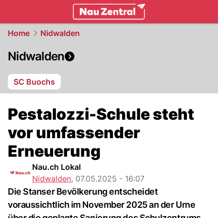
zentralschweiz.
NAU.ch
Home
Nidwalden
Nidwalden
SC Buochs
Pestalozzi-Schule steht
vor umfassender
Erneuerung
Nau.ch Lokal
Nidwalden
,
07.05.2025 - 16:07
Die Stanser Bevölkerung entscheidet
voraussichtlich im November 2025 an der Urne
über die geplante Sanierung des Schulzentrums