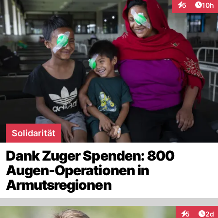
Artik
5
10h
Interaktione
Solidarität
Dank Zuger Spenden: 800
Augen-Operationen in
Armutsregionen
Arti
5
2d
Interaktion