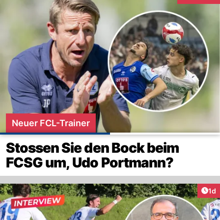
Neuer FCL-Trainer
Stossen Sie den Bock beim
FCSG um, Udo Portmann?
Art
1d