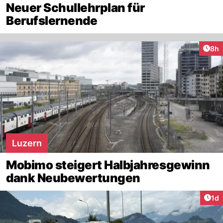
Neuer Schullehrplan für
Berufslernende
Arti
8h
Luzern
Mobimo steigert Halbjahresgewinn
dank Neubewertungen
Art
1d