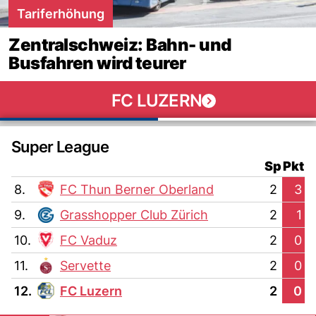
Tariferhöhung
Zentralschweiz: Bahn- und
Busfahren wird teurer
FC LUZERN
Super League
Sp
Pkt
8.
FC Thun Berner Oberland
2
3
9.
Grasshopper Club Zürich
2
1
10.
FC Vaduz
2
0
11.
Servette
2
0
12.
FC Luzern
2
0