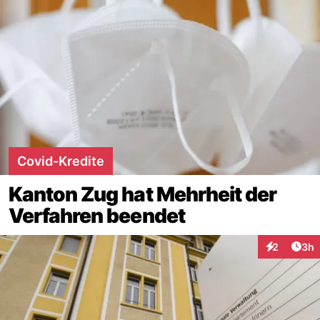
Covid-Kredite
Kanton Zug hat Mehrheit der
Verfahren beendet
Arti
2
3h
Interaktion