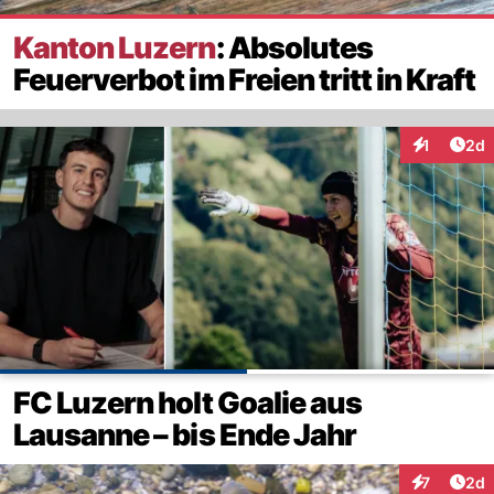
Kanton Luzern
: Absolutes
Feuerverbot im Freien tritt in Kraft
Arti
1
2d
Interaktion
FC Luzern holt Goalie aus
Lausanne – bis Ende Jahr
Arti
7
2d
Interaktion