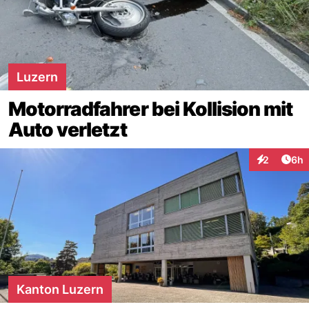
Luzern
Motorradfahrer bei Kollision mit
Auto verletzt
Arti
2
6h
Interaktion
Kanton Luzern