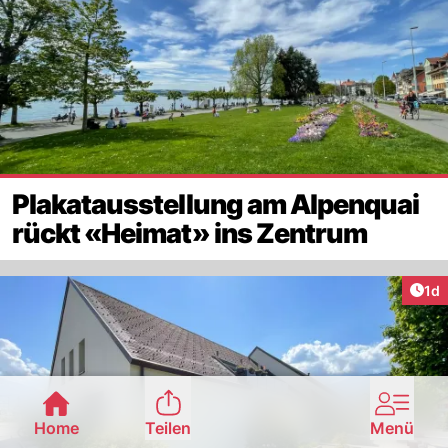
Plakatausstellung am Alpenquai
rückt «Heimat» ins Zentrum
Art
1d
Home
Teilen
Menü