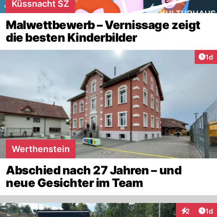
Küssnacht SZ
Malwettbewerb – Vernissage zeigt
die besten Kinderbilder
Art
1d
Werthenstein
Abschied nach 27 Jahren – und
neue Gesichter im Team
Art
2
1d
Interaktion