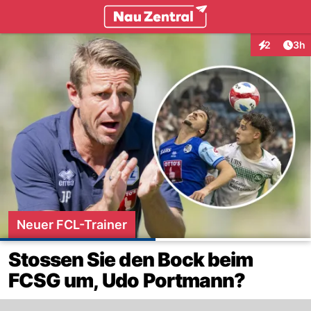
Startseite
Arti
2
3h
Interaktion
Neuer FCL-Trainer
Stossen Sie den Bock beim
FCSG um, Udo Portmann?