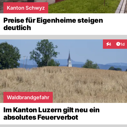
Kanton Schwyz
Preise für Eigenheime steigen
deutlich
Art
4
1d
Interaktion
Waldbrandgefahr
Im Kanton Luzern gilt neu ein
absolutes Feuerverbot