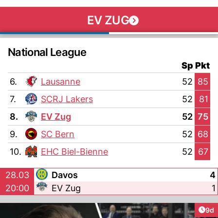
EV ZUG
National League
Sp
Pkt
6.
Lausanne
52
85
7.
SCRJ Lakers
52
81
8.
EV Zug
52
75
9.
SC Bern
52
68
10.
EHC Biel-Bienne
52
67
28.03
Davos
4
20:00
EV Zug
1
Arti
9d