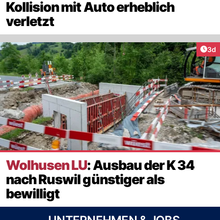
Kollision mit Auto erheblich
verletzt
Arti
3d
Wolhusen LU
: Ausbau der K 34
nach Ruswil günstiger als
bewilligt