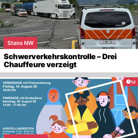
Stans NW
Schwerverkehrskontrolle – Drei
Chauffeure verzeigt
Art
1d