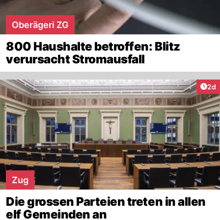
Oberägeri ZG
800 Haushalte betroffen: Blitz
verursacht Stromausfall
Arti
2d
Zug
Die grossen Parteien treten in allen
elf Gemeinden an