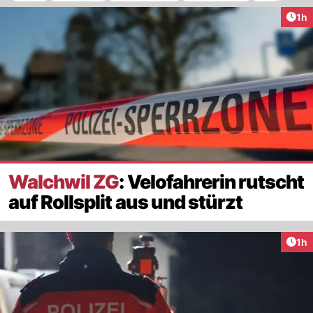
Art
1h
Walchwil ZG
: Velofahrerin rutscht
auf Rollsplit aus und stürzt
Art
1h