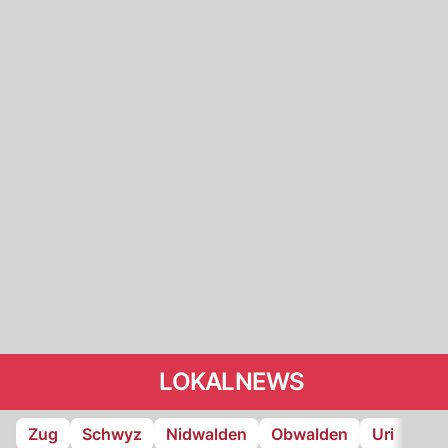
LOKALNEWS
Zug
Schwyz
Nidwalden
Obwalden
Uri