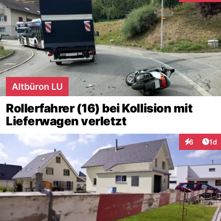
Altbüron LU
Rollerfahrer (16) bei Kollision mit
Lieferwagen verletzt
Art
6
1d
Interaktion