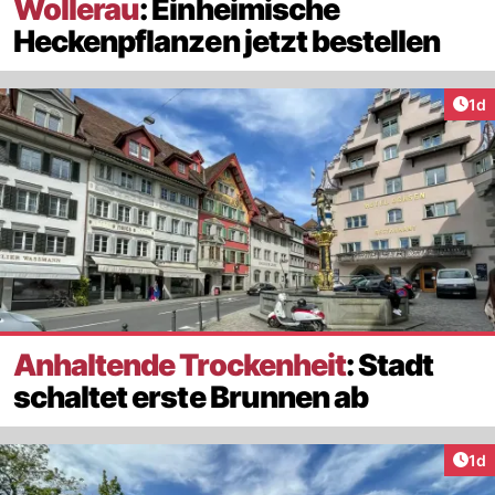
Wollerau
: Einheimische
Heckenpflanzen jetzt bestellen
Art
1d
Anhaltende Trockenheit
: Stadt
schaltet erste Brunnen ab
Art
1d