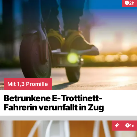
Arti
2h
Mit 1,3 Promille
Betrunkene E-Trottinett-
Fahrerin verunfallt in Zug
Art
1
1d
Interaktion