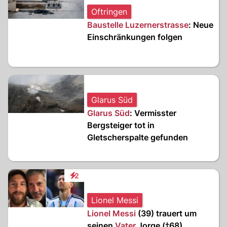
Oftringen
Baustelle Luzernerstrasse
: Neue
Einschränkungen folgen
Glarus Süd
Glarus Süd
: Vermisster
Bergsteiger tot in
Gletscherspalte gefunden
2
Interaktionen
Lionel Messi
Lionel Messi
(39) trauert um
seinen
Vater
Jorge (†68)