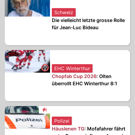
Schweiz
Die vielleicht letzte grosse Rolle
für Jean-Luc Bideau
EHC Winterthur
Chopfab Cup 2026
: Olten
überrollt EHC Winterthur 8:1
1
Interaktionen
Polizei
Häuslenen TG
: Mofafahrer fährt