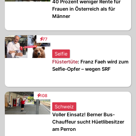
40 Prozent weniger Rente für
Frauen in Österreich als für
Männer
77
Interaktionen
Selfie
Flüstertüte
: Franz Faeh wird zum
Selfie-Opfer – wegen SRF
108
Interaktionen
Schweiz
Voller Einsatz! Berner Bus-
Chauffeur sucht Hüetlibesitzer
am Perron