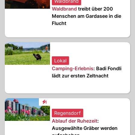
Waldbrand
Waldbrand
treibt über 200
Menschen am Gardasee in die
Flucht
Lokal
Camping-Erlebnis
: Badi Fondli
lädt zur ersten Zeltnacht
1
Interaktionen
Regensdorf
Ablauf der Ruhezeit
:
Ausgewählte Gräber werden