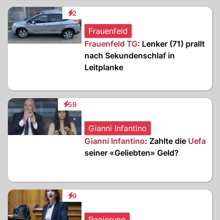
2
Interaktionen
Frauenfeld
Frauenfeld TG
: Lenker (71) prallt
nach Sekundenschlaf in
Leitplanke
59
Interaktionen
Gianni Infantino
Gianni Infantino
: Zahlte die
Uefa
seiner «Geliebten» Geld?
9
Interaktionen
Regierung