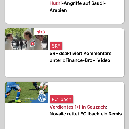
Huthi
-Angriffe auf Saudi-
Arabien
33
Interaktionen
SRF
SRF deaktiviert Kommentare
unter «Finance-Bro»-Video
FC Ibach
Verdientes 1:1 in Seuzach
:
Novalic rettet FC Ibach ein Remis