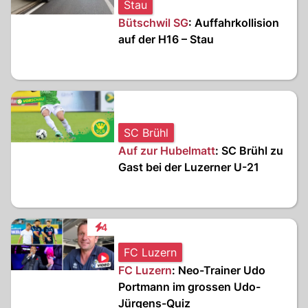
Stau
Bütschwil SG
: Auffahrkollision
auf der H16 – Stau
SC Brühl
Auf zur Hubelmatt
: SC Brühl zu
Gast bei der Luzerner U-21
4
Interaktionen
FC Luzern
FC Luzern
: Neo-Trainer Udo
Portmann im grossen Udo-
Jürgens-Quiz