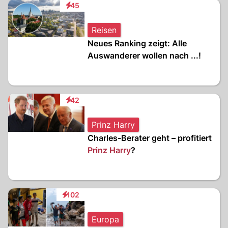
45
Interaktionen
Reisen
Neues Ranking zeigt: Alle
Auswanderer wollen nach ...!
42
Interaktionen
Prinz Harry
Charles-Berater geht – profitiert
Prinz Harry
?
102
Interaktionen
Europa