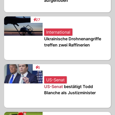
aufgehoben
27
Interaktionen
International
Ukrainische Drohnenangriffe
treffen zwei Raffinerien
5
Interaktionen
US-Senat
US-
Senat
bestätigt Todd
Blanche als Justizminister