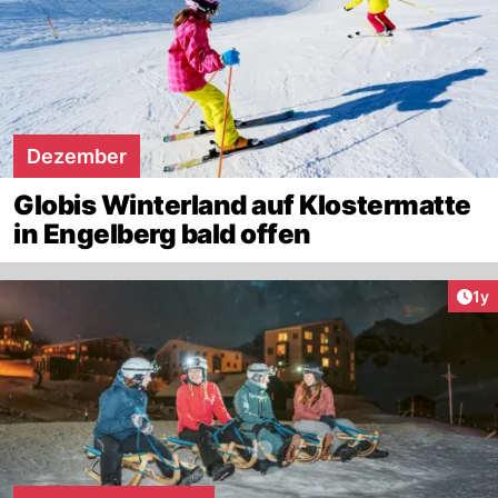
Dezember
Globis Winterland auf Klostermatte
in Engelberg bald offen
Art
1y