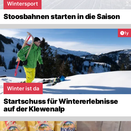
Wintersport
Stoosbahnen starten in die Saison
Art
1y
Winter ist da
Startschuss für Wintererlebnisse
auf der Klewenalp