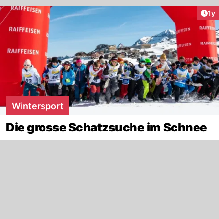
Art
1y
Wintersport
Die grosse Schatzsuche im Schnee