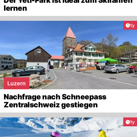
Der Yeti-Park ist ideal zum Skifahren
lernen
Art
1y
Luzern
Nachfrage nach Schneepass
Zentralschweiz gestiegen
Art
1y