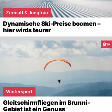
Zermatt & Jungfrau
Dynamische Ski-Preise boomen –
hier wirds teurer
Art
1y
Wintersport
Gleitschirmfliegen im Brunni-
Gebiet ist ein Genuss