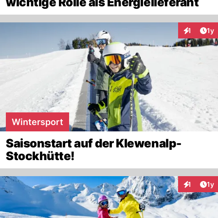
wichtige Rolle als Energielieferant
Art
1
1y
Interaktion
Wintersport
Saisonstart auf der Klewenalp-
Stockhütte!
Art
1
1y
Interaktion