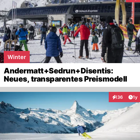
Winter
Andermatt+Sedrun+Disentis:
Neues, transparentes Preismodell
Art
136
1y
Interaktionen