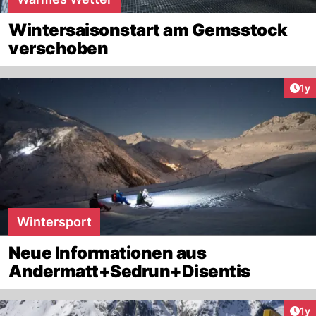
Wintersaisonstart am Gemsstock
verschoben
Art
1y
Wintersport
Neue Informationen aus
Andermatt+Sedrun+Disentis
Art
1y