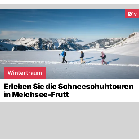
Art
1y
Wintertraum
Erleben Sie die Schneeschuhtouren
in Melchsee-Frutt