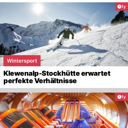
Art
1y
Wintersport
Klewenalp-Stockhütte erwartet
perfekte Verhältnisse
Art
1y