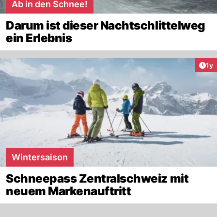
Ab in den Schnee!
Darum ist dieser Nachtschlittelweg
ein Erlebnis
Art
1y
Wintersaison
Schneepass Zentralschweiz mit
neuem Markenauftritt