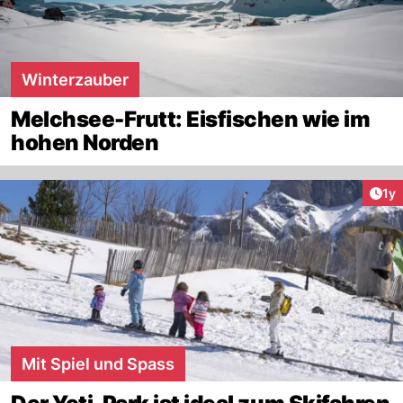
Winterzauber
Melchsee-Frutt: Eisfischen wie im
hohen Norden
Art
1y
Mit Spiel und Spass