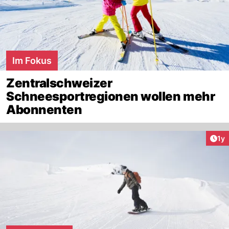
Im Fokus
Zentralschweizer
Schneesportregionen wollen mehr
Abonnenten
Art
1y