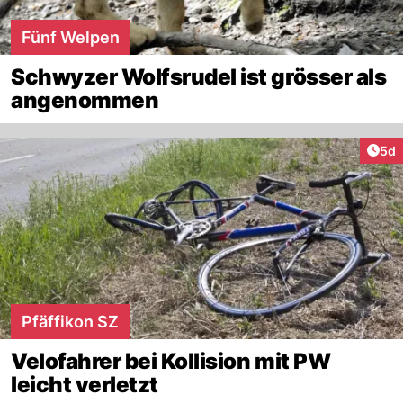
Fünf Welpen
Schwyzer Wolfsrudel ist grösser als
angenommen
Arti
5d
Pfäffikon SZ
Velofahrer bei Kollision mit PW
leicht verletzt