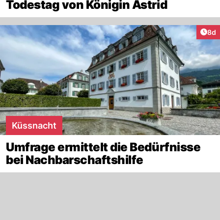
Todestag von Königin Astrid
Arti
8d
Küssnacht
Umfrage ermittelt die Bedürfnisse
bei Nachbarschaftshilfe