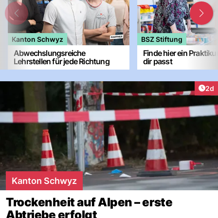
Kanton Schwyz
BSZ Stiftung
Abwechslungsreiche
Finde hier ein Praktik
Lehrstellen für jede Richtung
dir passt
Arti
2d
Kanton Schwyz
Trockenheit auf Alpen – erste
Abtriebe erfolgt