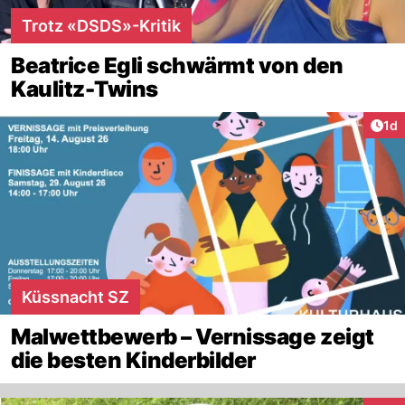
Trotz «DSDS»-Kritik
Beatrice Egli schwärmt von den
Kaulitz-Twins
Art
1d
Küssnacht SZ
Malwettbewerb – Vernissage zeigt
die besten Kinderbilder