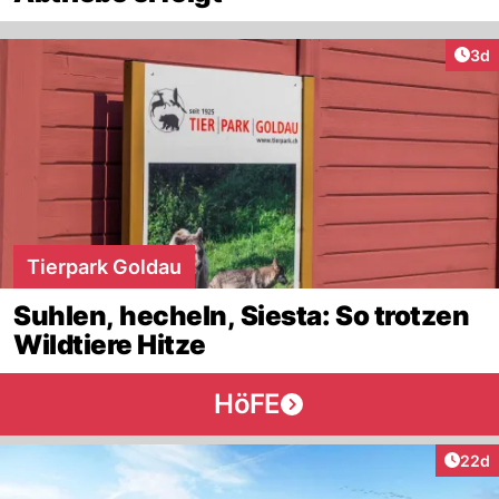
Arti
3d
Tierpark Goldau
Suhlen, hecheln, Siesta: So trotzen
Wildtiere Hitze
HöFE
Artik
22d