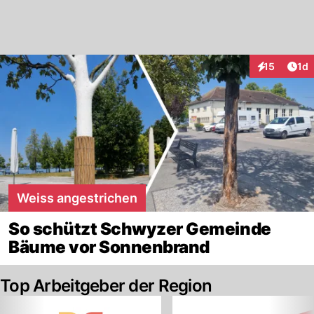
Art
15
1d
Interaktione
Weiss angestrichen
So schützt Schwyzer Gemeinde
Bäume vor Sonnenbrand
Top Arbeitgeber der Region