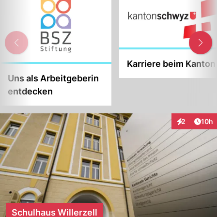
Karriere beim Kanton
Uns als Arbeitgeberin
entdecken
Artik
2
10h
Interaktione
Schulhaus Willerzell