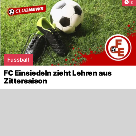
Art
1d
Fussball
FC Einsiedeln zieht Lehren aus
Zittersaison