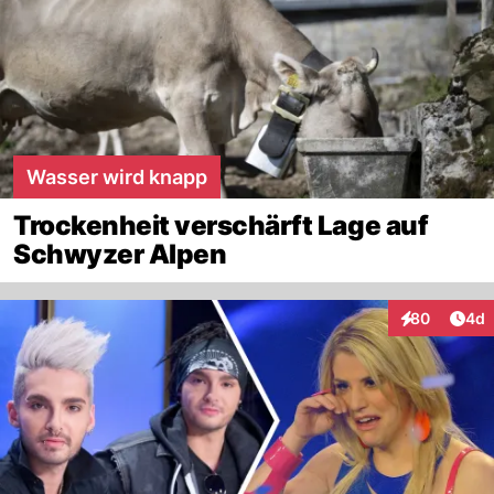
Wasser wird knapp
Trockenheit verschärft Lage auf
Schwyzer Alpen
Arti
80
4d
Interaktionen