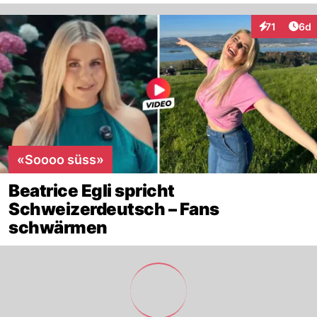
Arti
71
6d
Interaktione
«Soooo süss»
Beatrice Egli spricht
Schweizerdeutsch – Fans
schwärmen