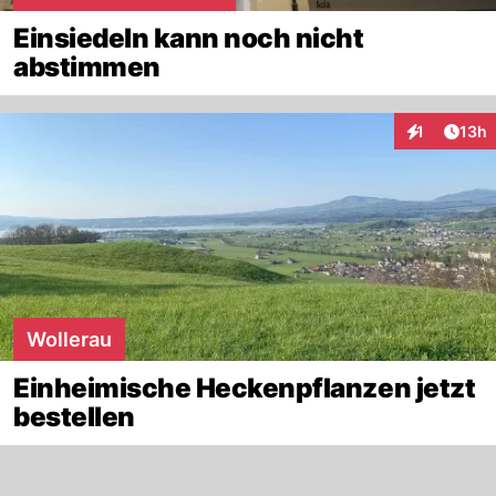
Einsiedeln kann noch nicht
abstimmen
Artik
1
13h
Interaktione
Wollerau
Einheimische Heckenpflanzen jetzt
bestellen