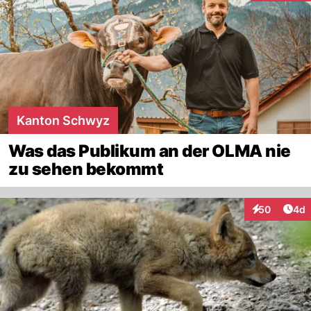
Kanton Schwyz
Was das Publikum an der OLMA nie
zu sehen bekommt
Arti
50
4d
Interaktionen