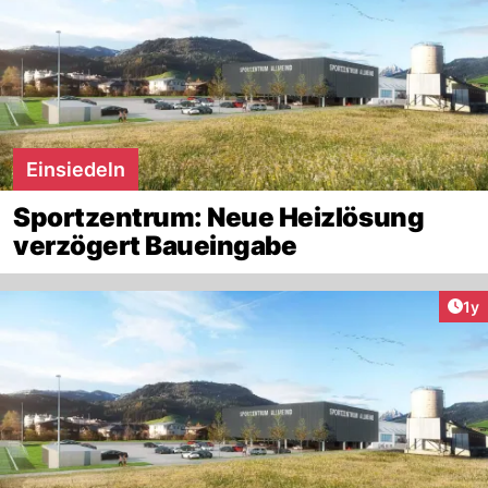
Einsiedeln
Sportzentrum: Neue Heizlösung
verzögert Baueingabe
Art
1y