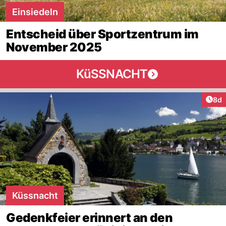
Einsiedeln
Entscheid über Sportzentrum im
November 2025
KüSSNACHT
Arti
8d
Küssnacht
Gedenkfeier erinnert an den