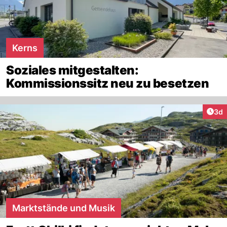
Kerns
Soziales mitgestalten:
Kommissionssitz neu zu besetzen
Arti
3d
Marktstände und Musik