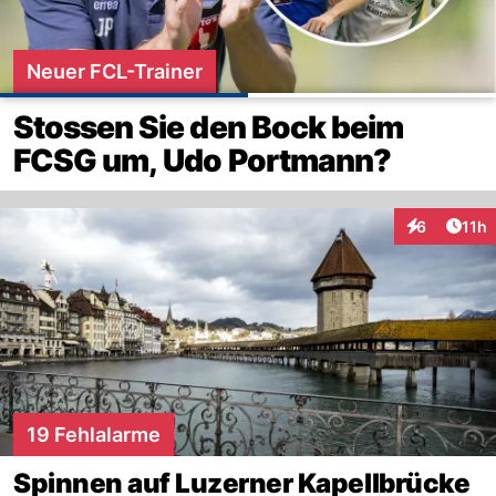
Neuer FCL-Trainer
Stossen Sie den Bock beim
FCSG um, Udo Portmann?
Artik
6
11h
Interaktione
19 Fehlalarme
Spinnen auf Luzerner Kapellbrücke