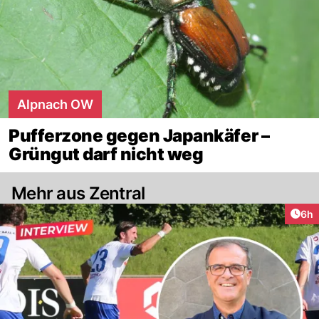
Alpnach OW
Pufferzone gegen Japankäfer –
Grüngut darf nicht weg
Mehr aus Zentral
Arti
6h