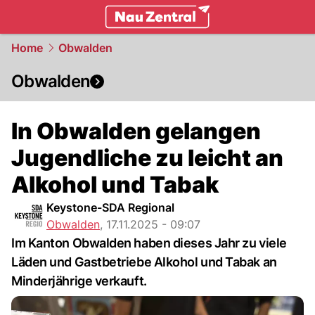
zentralschweiz.
NAU.ch
Home
Obwalden
Obwalden
In Obwalden gelangen
Jugendliche zu leicht an
Alkohol und Tabak
Keystone-SDA Regional
Obwalden
,
17.11.2025 - 09:07
Im Kanton Obwalden haben dieses Jahr zu viele
Läden und Gastbetriebe Alkohol und Tabak an
Minderjährige verkauft.