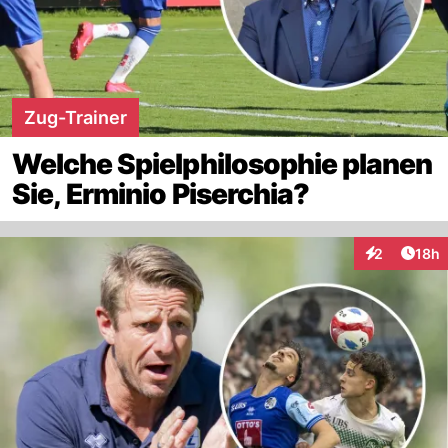
Zug-Trainer
Welche Spielphilosophie planen
Sie, Erminio Piserchia?
Artik
2
18h
Interaktione