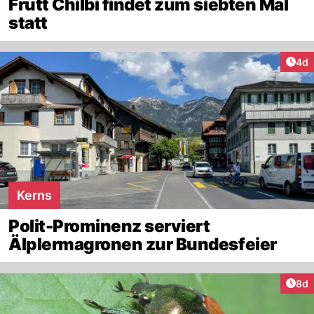
Frutt Chilbi findet zum siebten Mal
statt
Arti
4d
Kerns
Polit-Prominenz serviert
Älplermagronen zur Bundesfeier
Arti
8d