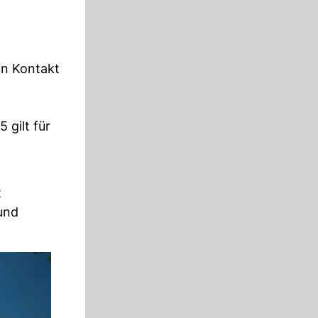
in Kontakt
 gilt für
t
und