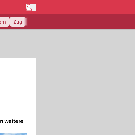
ern
Zug
EV Zug
n weitere