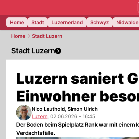
zentralsch
Home
Stadt
Luzernerland
Schwyz
Nidwalde
Home
Stadt Luzern
Stadt Luzern
Luzern saniert Gi
Einwohner beso
Nico Leuthold, Simon Ulrich
Luzern
,
02.06.2026 - 16:45
Der Boden beim Spielplatz Rank war mit einem 
Verdachtsfälle.