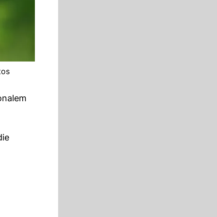
tos
tonalem
die