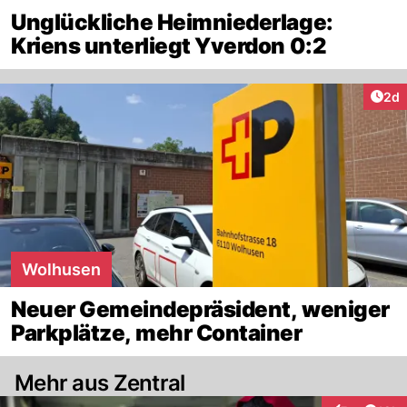
Unglückliche Heimniederlage:
Kriens unterliegt Yverdon 0:2
Arti
2d
Wolhusen
Neuer Gemeindepräsident, weniger
Parkplätze, mehr Container
Mehr aus Zentral