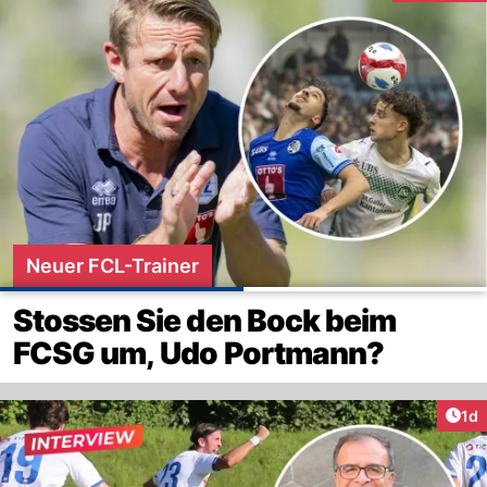
Neuer FCL-Trainer
Stossen Sie den Bock beim
FCSG um, Udo Portmann?
Art
1d