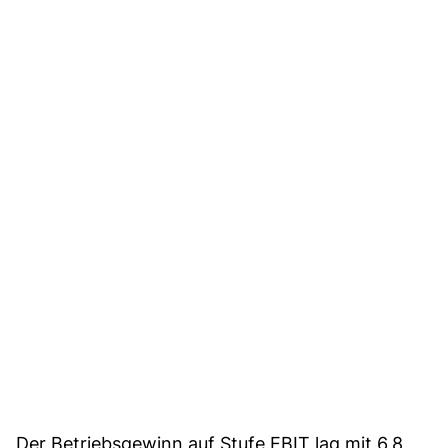
Der Betriebsgewinn auf Stufe EBIT lag mit 6,8