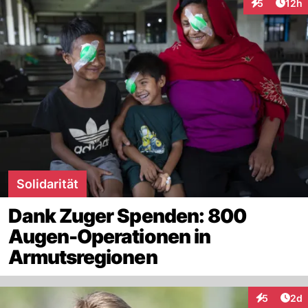
Artik
5
12h
Interaktione
Solidarität
Dank Zuger Spenden: 800
Augen-Operationen in
Armutsregionen
Arti
5
2d
Interaktion