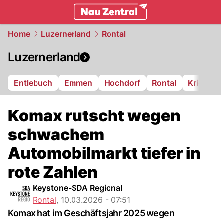
zentralschweiz.
NAU.ch
Home
Luzernerland
Rontal
Luzernerland
Entlebuch
Emmen
Hochdorf
Rontal
Kriens
Komax rutscht wegen
schwachem
Automobilmarkt tiefer in
rote Zahlen
Keystone-SDA Regional
Rontal
,
10.03.2026 - 07:51
Komax hat im Geschäftsjahr 2025 wegen