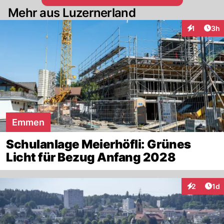
Mehr aus Luzernerland
Arti
1
3h
Interaktion
Emmen
Schulanlage Meierhöfli: Grünes
Licht für Bezug Anfang 2028
Art
2
1d
Interaktion