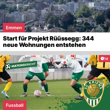
Emmen
Start für Projekt Rüüssegg: 344
neue Wohnungen entstehen
Art
1d
Fussball