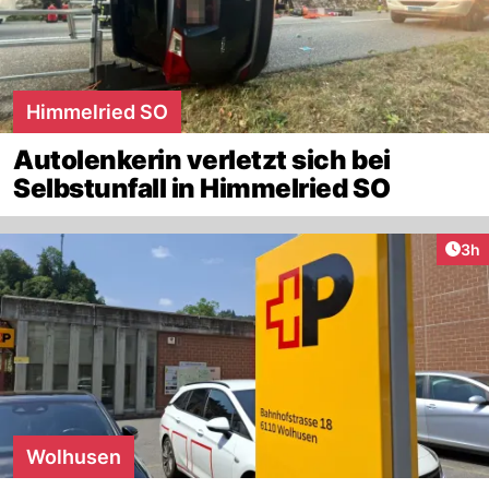
Himmelried SO
Autolenkerin verletzt sich bei
Selbstunfall in Himmelried SO
Arti
3h
Wolhusen