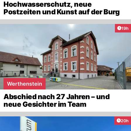
Hochwasserschutz, neue
Postzeiten und Kunst auf der Burg
Artik
19h
Werthenstein
Abschied nach 27 Jahren – und
neue Gesichter im Team
Artik
20h