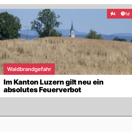
Art
4
1d
Interaktion
Waldbrandgefahr
Im Kanton Luzern gilt neu ein
absolutes Feuerverbot
Footer