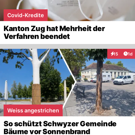
Covid-Kredite
Kanton Zug hat Mehrheit der
Verfahren beendet
Art
15
1d
Interaktione
Weiss angestrichen
So schützt Schwyzer Gemeinde
Bäume vor Sonnenbrand