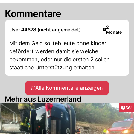
Kommentare
Artikel veröff
2
User #4678 (nicht angemeldet)
Monate
Mit dem Geld sollteb leute ohne kinder
gefördert werden damit sie welche
bekommen, oder nur die ersten 2 sollen
staatliche Unterstützung erhalten.
Alle Kommentare anzeigen
Mehr aus Luzernerland
Arti
56'