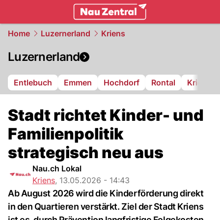
zentralschweiz.
NAU.ch
Home
Luzernerland
Kriens
Luzernerland
Entlebuch
Emmen
Hochdorf
Rontal
Kriens
Stadt richtet Kinder- und
Familienpolitik
strategisch neu aus
Nau.ch Lokal
Kriens
,
13.05.2026 - 14:43
Ab August 2026 wird die Kinderförderung direkt
in den Quartieren verstärkt. Ziel der Stadt Kriens
ist es, durch Prävention langfristige Folgekosten