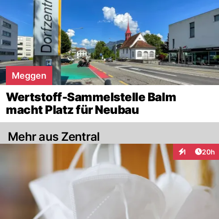
Meggen
Wertstoff-Sammelstelle Balm
macht Platz für Neubau
Mehr aus Zentral
Artik
1
20h
Interaktione