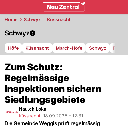
zentralschweiz.
NAU.ch
Home
Schwyz
Küssnacht
Schwyz
Höfe
Küssnacht
March-Höfe
Schwyz
FC Iba
Zum Schutz:
Regelmässige
Inspektionen sichern
Siedlungsgebiete
Nau.ch Lokal
Küssnacht
,
18.09.2025 - 12:31
Die Gemeinde Weggis prüft regelmässig