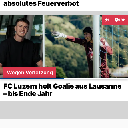
absolutes Feuerverbot
Artik
1
18h
Interaktione
Wegen Verletzung
FC Luzern holt Goalie aus Lausanne
– bis Ende Jahr
Footer