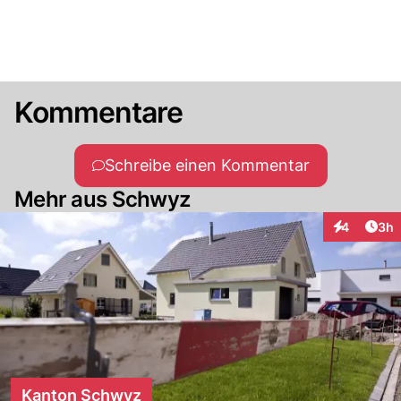
Kommentare
Schreibe einen Kommentar
Mehr aus Schwyz
Arti
4
3h
Interaktion
Kanton Schwyz