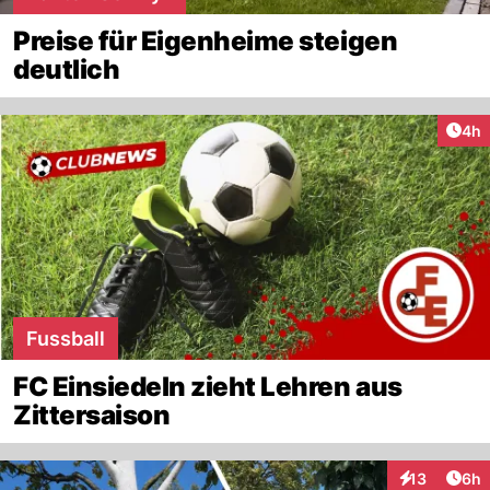
Preise für Eigenheime steigen
deutlich
Arti
4h
Fussball
FC Einsiedeln zieht Lehren aus
Zittersaison
Arti
13
6h
Interaktione