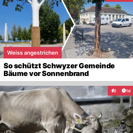
Weiss angestrichen
So schützt Schwyzer Gemeinde
Bäume vor Sonnenbrand
Art
2
1d
Interaktion