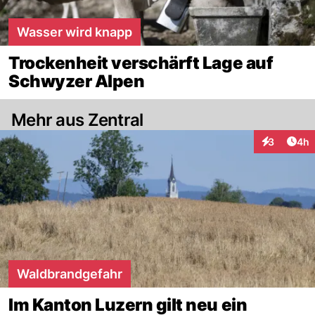
Wasser wird knapp
Trockenheit verschärft Lage auf
Schwyzer Alpen
Mehr aus Zentral
Arti
3
4h
Interaktion
Waldbrandgefahr
Im Kanton Luzern gilt neu ein