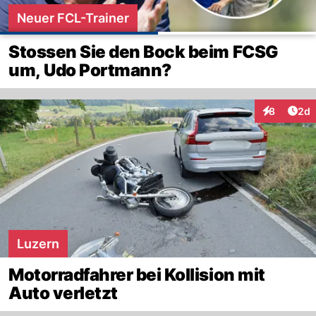
Neuer FCL-Trainer
Stossen Sie den Bock beim FCSG
um, Udo Portmann?
Arti
8
2d
Interaktion
Luzern
Motorradfahrer bei Kollision mit
Auto verletzt