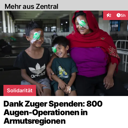
Mehr aus Zentral
Arti
2
5h
Interaktion
Solidarität
Dank Zuger Spenden: 800
Augen-Operationen in
Armutsregionen