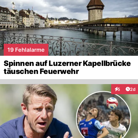
19 Fehlalarme
Spinnen auf Luzerner Kapellbrücke
täuschen Feuerwehr
Arti
5
2d
Interaktion