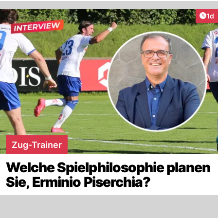
Art
1d
Zug-Trainer
Welche Spielphilosophie planen
Sie, Erminio Piserchia?