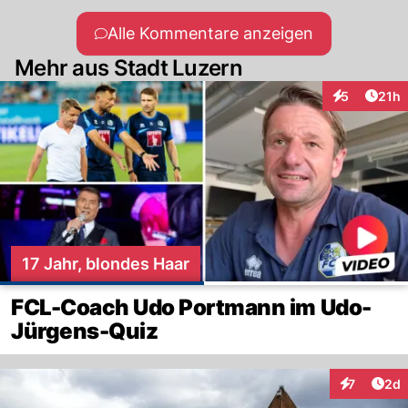
Alle Kommentare anzeigen
Mehr aus Stadt Luzern
Artik
5
21h
Interaktione
17 Jahr, blondes Haar
FCL-Coach Udo Portmann im Udo-
Jürgens-Quiz
Arti
7
2d
Interaktion