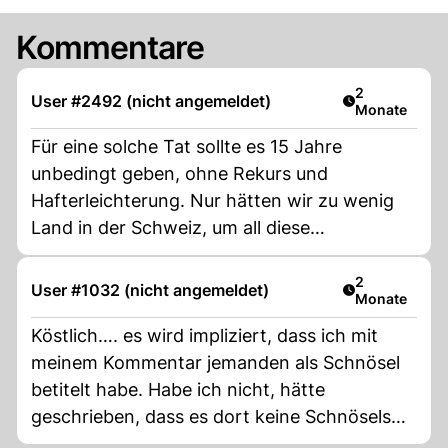
Kommentare
Artikel veröff
2
User #2492 (nicht angemeldet)
Monate
Für eine solche Tat sollte es 15 Jahre
unbedingt geben, ohne Rekurs und
Hafterleichterung. Nur hätten wir zu wenig
Land in der Schweiz, um all diese
Gefängnisse zu bauen!
Artikel veröff
2
User #1032 (nicht angemeldet)
Monate
Köstlich…. es wird impliziert, dass ich mit
meinem Kommentar jemanden als Schnösel
betitelt habe. Habe ich nicht, hätte
geschrieben, dass es dort keine Schnösels
gibt.