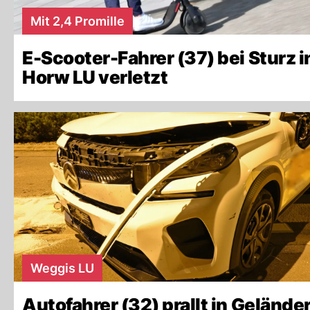
Mit 2,4 Promille
E-Scooter-Fahrer (37) bei Sturz i
Horw LU verletzt
Weggis LU
Autofahrer (32) prallt in Geländer