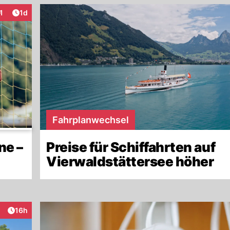
Artikel veröffentlicht:
1
1d
nteraktionen
Fahrplanwechsel
ne –
Preise für Schiffahrten auf
Vierwaldstättersee höher
Artikel veröffentlicht:
16h
raktionen