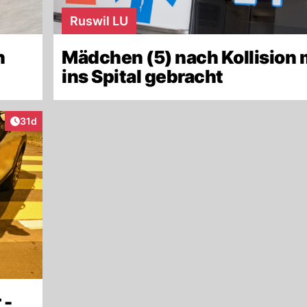
Ruswil LU
n
Mädchen (5) nach Kollision 
ins Spital gebracht
Artikel veröffentlicht:
31d
 -