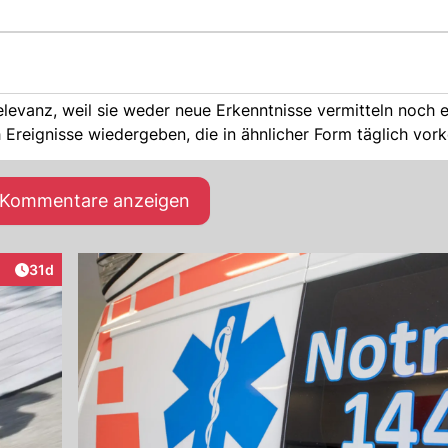
levanz, weil sie weder neue Erkenntnisse vermitteln noch 
h Ereignisse wiedergeben, die in ähnlicher Form täglich vo
e Kommentare anzeigen
Artikel veröffentlicht:
31d
eraktionen