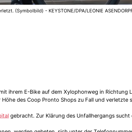
 verletzt. (Symbolbild) - KEYSTONE/DPA/LEONIE ASENDORP
u mit ihrem E-Bike auf dem Xylophonweg in Richtung 
 Höhe des Coop Pronto Shops zu Fall und verletzte 
ital
gebracht. Zur Klärung des Unfallhergangs sucht 
en, werden gebeten, sich unter der Telefonnumme