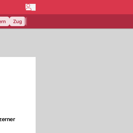
ern
Zug
EV Zug
zerner