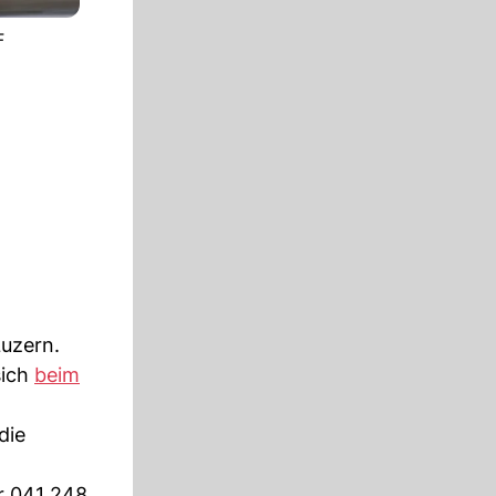
F
Luzern.
sich
beim
die
r 041 248