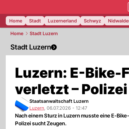
zentralsch
Home
Stadt
Luzernerland
Schwyz
Nidwalde
Home
Stadt Luzern
Stadt Luzern
Luzern: E-Bike-F
verletzt – Poliz
Staatsanwaltschaft Luzern
Luzern
,
06.07.2026 - 12:47
Nach einem Sturz in Luzern musste eine E-Bike-
Polizei sucht Zeugen.