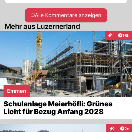
Alle Kommentare anzeigen
Mehr aus Luzernerland
Artik
1
16h
Interaktione
Emmen
Schulanlage Meierhöfli: Grünes
Licht für Bezug Anfang 2028
Arti
2
2d
Interaktion