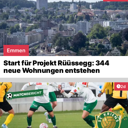
Emmen
Start für Projekt Rüüssegg: 344
neue Wohnungen entstehen
Arti
2d