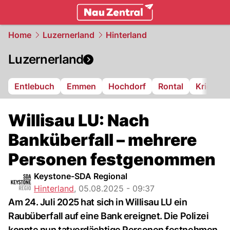
zentralschweiz.
NAU.ch
Home
Luzernerland
Hinterland
Luzernerland
Entlebuch
Emmen
Hochdorf
Rontal
Kriens
Willisau LU: Nach
Banküberfall – mehrere
Personen festgenommen
Keystone-SDA Regional
Hinterland
,
05.08.2025 - 09:37
Am 24. Juli 2025 hat sich in Willisau LU ein
Raubüberfall auf eine Bank ereignet. Die Polizei
konnte nun tatverdächtige Personen festnehmen.