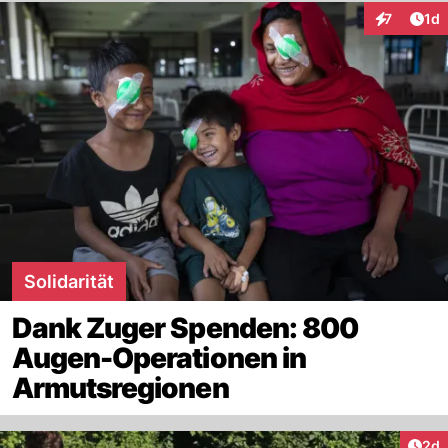
Art
7
1d
Interaktion
Solidarität
Dank Zuger Spenden: 800
Augen-Operationen in
Armutsregionen
Arti
2d