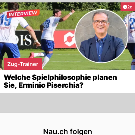
Arti
2d
Zug-Trainer
Welche Spielphilosophie planen
Sie, Erminio Piserchia?
Footer
Nau.ch folgen