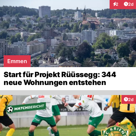
Arti
2
2d
Interaktion
Emmen
Start für Projekt Rüüssegg: 344
neue Wohnungen entstehen
Arti
2d