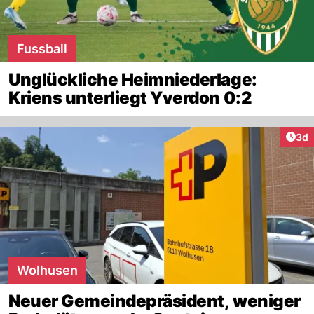
Fussball
Unglückliche Heimniederlage:
Kriens unterliegt Yverdon 0:2
Arti
3d
Wolhusen
Neuer Gemeindepräsident, weniger