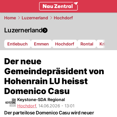
zentralschweiz.
NAU.ch
Home
Luzernerland
Hochdorf
Luzernerland
Entlebuch
Emmen
Hochdorf
Rontal
Kriens
Der neue
Gemeindepräsident von
Hohenrain LU heisst
Domenico Casu
Keystone-SDA Regional
Hochdorf
,
14.06.2026 - 13:01
Der parteilose Domenico Casu wird neuer