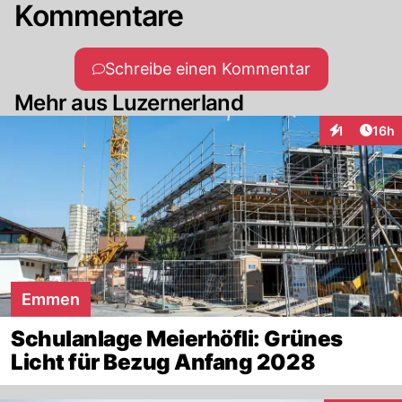
Kommentare
Schreibe einen Kommentar
Mehr aus Luzernerland
Artik
1
16h
Interaktione
Emmen
Schulanlage Meierhöfli: Grünes
Licht für Bezug Anfang 2028