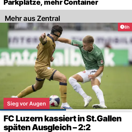
Parkplätze, mehr Container
Mehr aus Zentral
Arti
8h
Sieg vor Augen
FC Luzern kassiert in St.Gallen
späten Ausgleich – 2:2