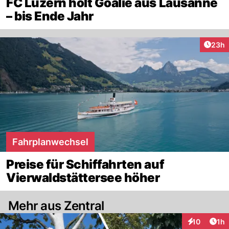
FC Luzern holt Goalie aus Lausanne
– bis Ende Jahr
Artik
23h
Fahrplanwechsel
Preise für Schiffahrten auf
Vierwaldstättersee höher
Mehr aus Zentral
Art
10
1h
Interaktione