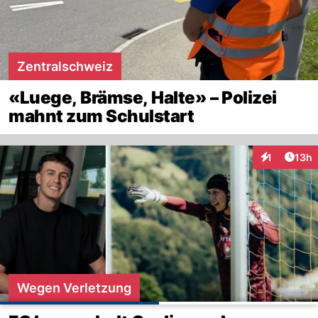
Zentralschweiz
«Luege, Brämse, Halte» – Polizei
mahnt zum Schulstart
Artik
1
13h
Interaktione
Wegen Verletzung