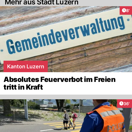
Mehr aus Stadt Luzern
Art
8'
Kanton Luzern
Absolutes Feuerverbot im Freien
tritt in Kraft
Arti
36'