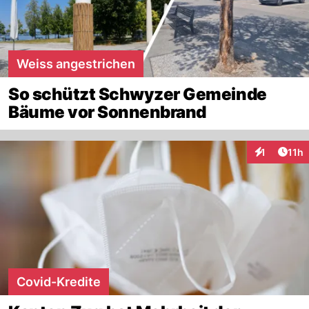
Weiss angestrichen
So schützt Schwyzer Gemeinde
Bäume vor Sonnenbrand
Artik
1
11h
Interaktione
Covid-Kredite