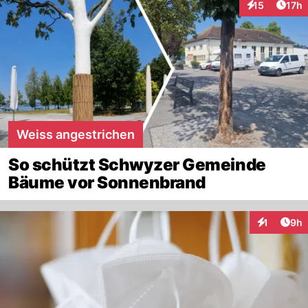
Artik
15
17h
Interaktionen
Weiss angestrichen
So schützt Schwyzer Gemeinde
Bäume vor Sonnenbrand
Arti
1
9h
Interaktion