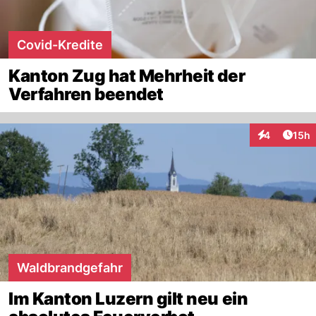
Covid-Kredite
Kanton Zug hat Mehrheit der
Verfahren beendet
Artik
4
15h
Interaktione
Waldbrandgefahr
Im Kanton Luzern gilt neu ein