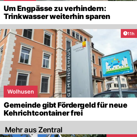
Um Engpässe zu verhindern:
Trinkwasser weiterhin sparen
Artik
11h
Wolhusen
Gemeinde gibt Fördergeld für neue
Kehrichtcontainer frei
Mehr aus Zentral