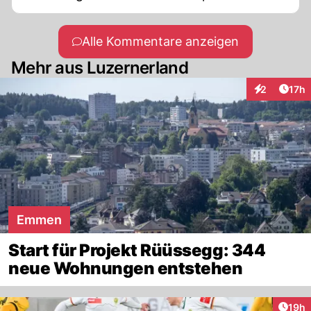
Super Planung.
Alle Kommentare anzeigen
Mehr aus Luzernerland
Artik
2
17h
Interaktione
Emmen
Start für Projekt Rüüssegg: 344
neue Wohnungen entstehen
Artik
19h