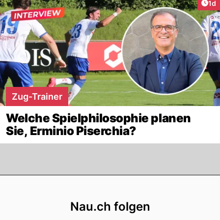
Art
1d
Zug-Trainer
Welche Spielphilosophie planen
Sie, Erminio Piserchia?
Footer
Nau.ch folgen