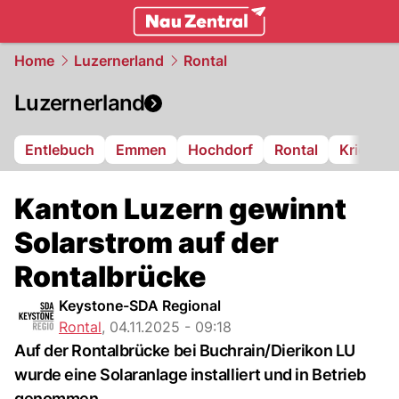
zentralschweiz.
NAU.ch
Home
Luzernerland
Rontal
Luzernerland
Entlebuch
Emmen
Hochdorf
Rontal
Kriens
Kanton Luzern gewinnt
Solarstrom auf der
Rontalbrücke
Keystone-SDA Regional
Rontal
,
04.11.2025 - 09:18
Auf der Rontalbrücke bei Buchrain/Dierikon LU
wurde eine Solaranlage installiert und in Betrieb
genommen.