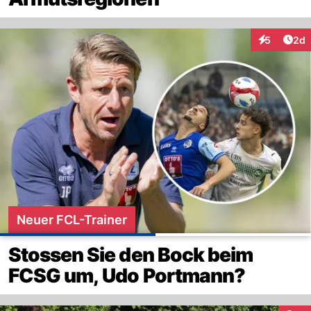
Arti
5
2d
Interaktion
Neuer FCL-Trainer
Stossen Sie den Bock beim
FCSG um, Udo Portmann?