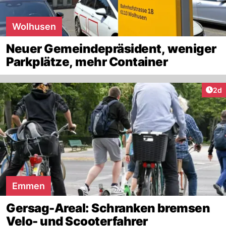
Wolhusen
Neuer Gemeindepräsident, weniger
Parkplätze, mehr Container
Arti
2d
Emmen
Gersag-Areal: Schranken bremsen
Velo- und Scooterfahrer