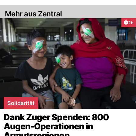
Mehr aus Zentral
Arti
2h
Solidarität
Dank Zuger Spenden: 800
Augen-Operationen in
Armutsregionen