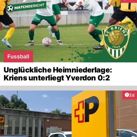
Fussball
Unglückliche Heimniederlage:
Kriens unterliegt Yverdon 0:2
Arti
2d