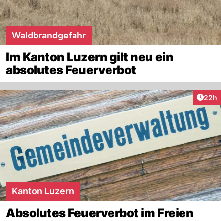
Waldbrandgefahr
Im Kanton Luzern gilt neu ein
absolutes Feuerverbot
Artik
22h
Kanton Luzern
Absolutes Feuerverbot im Freien