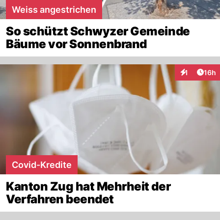
Weiss angestrichen
So schützt Schwyzer Gemeinde
Bäume vor Sonnenbrand
Artik
1
16h
Interaktione
Covid-Kredite
Kanton Zug hat Mehrheit der
Verfahren beendet