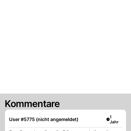
Kommentare
Artikel ver
1
User #5775 (nicht angemeldet)
Jahr