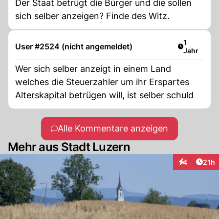
Der Staat betrügt die Bürger und die sollen
sich selber anzeigen? Finde des Witz.
Artikel ver
1
User #2524 (nicht angemeldet)
Jahr
Wer sich selber anzeigt in einem Land
welches die Steuerzahler um ihr Erspartes
Alterskapital betrügen will, ist selber schuld
Alle Kommentare anzeigen
Mehr aus Stadt Luzern
Artik
4
21h
Interaktione