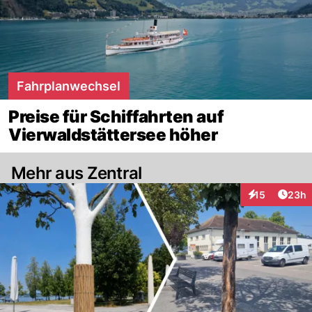
Fahrplanwechsel
Preise für Schiffahrten auf
Vierwaldstättersee höher
Mehr aus Zentral
Artik
15
23h
Interaktionen