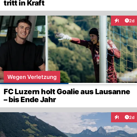
tritt in Kraft
Arti
1
2d
Interaktion
Wegen Verletzung
FC Luzern holt Goalie aus Lausanne
– bis Ende Jahr
Arti
1
2d
Interaktion