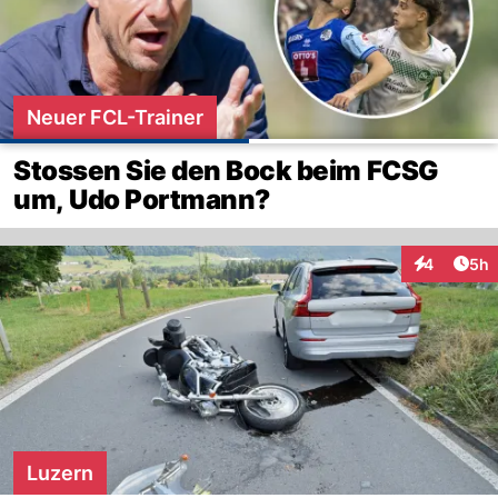
Neuer FCL-Trainer
Stossen Sie den Bock beim FCSG
um, Udo Portmann?
Arti
4
5h
Interaktion
Luzern