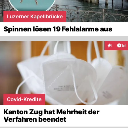
Luzerner Kapellbrücke
Spinnen lösen 19 Fehlalarme aus
Art
1
1d
Interaktion
Covid-Kredite
Kanton Zug hat Mehrheit der
Verfahren beendet