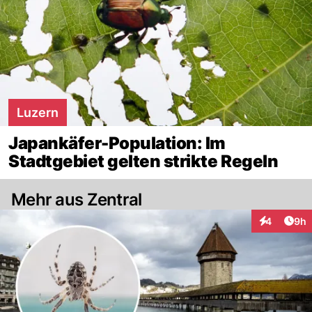
Luzern
Japankäfer-Population: Im
Stadtgebiet gelten strikte Regeln
Mehr aus Zentral
Arti
4
9h
Interaktion