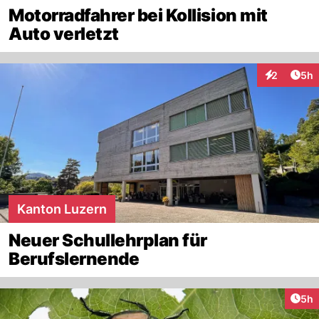
Motorradfahrer bei Kollision mit
Auto verletzt
Arti
2
5h
Interaktion
Kanton Luzern
Neuer Schullehrplan für
Berufslernende
Arti
5h