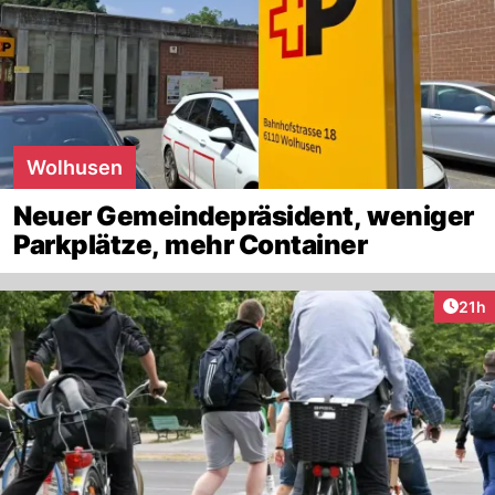
Wolhusen
Neuer Gemeindepräsident, weniger
Parkplätze, mehr Container
Artik
21h