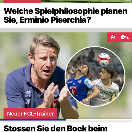
Welche Spielphilosophie planen
Sie, Erminio Piserchia?
Art
4
1d
Interaktion
Neuer FCL-Trainer
Stossen Sie den Bock beim