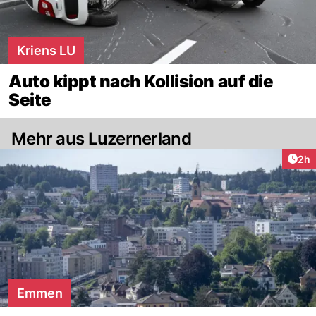
Kriens LU
Auto kippt nach Kollision auf die
Seite
Mehr aus Luzernerland
Arti
2h
Emmen