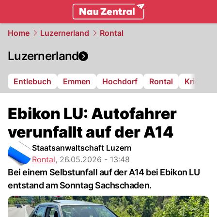
zentralschweiz.
NAU.ch
Home
Luzernerland
Rontal
Luzernerland
Entlebuch
Emmen
Hochdorf
Rontal
Kriens
Ebikon LU: Autofahrer
verunfallt auf der A14
Staatsanwaltschaft Luzern
Rontal
,
26.05.2026 - 13:48
Bei einem Selbstunfall auf der A14 bei Ebikon LU
entstand am Sonntag Sachschaden.