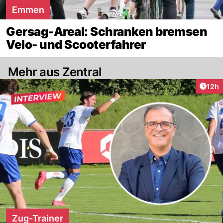
Emmen
Gersag-Areal: Schranken bremsen
Velo- und Scooterfahrer
Mehr aus Zentral
Artik
12h
Zug-Trainer