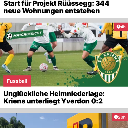
Start für Projekt Rüüssegg: 344
neue Wohnungen entstehen
Arti
4h
Fussball
Unglückliche Heimniederlage:
Kriens unterliegt Yverdon 0:2
Artik
20h