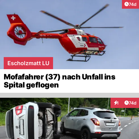
Artik
74d
Escholzmatt LU
Mofafahrer (37) nach Unfall ins
Spital geflogen
Artik
1
74d
Interaktione