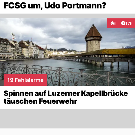
FCSG um, Udo Portmann?
Artik
6
17h
Interaktione
19 Fehlalarme
Spinnen auf Luzerner Kapellbrücke
täuschen Feuerwehr
Footer