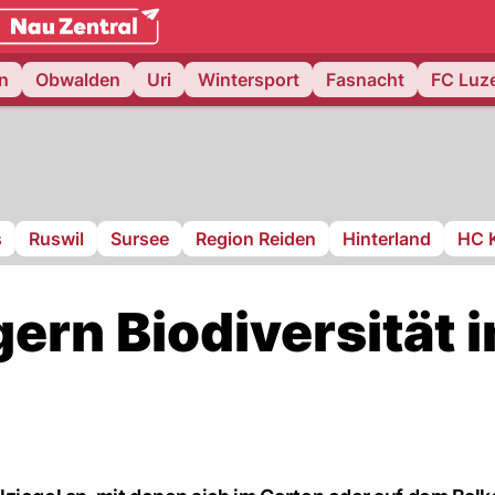
weiz.
NAU.ch
n
Obwalden
Uri
Wintersport
Fasnacht
FC Luz
s
Ruswil
Sursee
Region Reiden
Hinterland
HC 
igern Biodiversität 