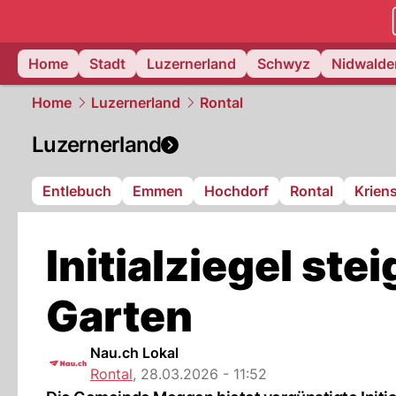
zentralsch
Home
Stadt
Luzernerland
Schwyz
Nidwalde
Home
Luzernerland
Rontal
Luzernerland
Entlebuch
Emmen
Hochdorf
Rontal
Krien
Initialziegel ste
Garten
Nau.ch Lokal
Rontal
,
28.03.2026 - 11:52