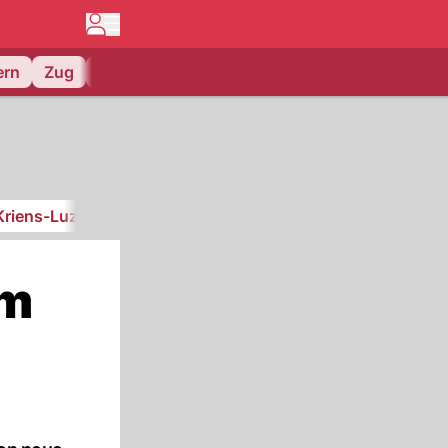
ern
Zug
EV Zug
Kriens-Luzern
SC Kriens
im