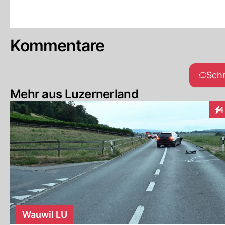
Kommentare
Sch
Mehr aus Luzernerland
4
Int
Wauwil LU