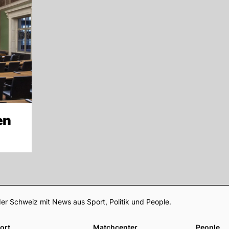
en
Footer
er Schweiz mit News aus Sport, Politik und People.
ort
Matchcenter
People