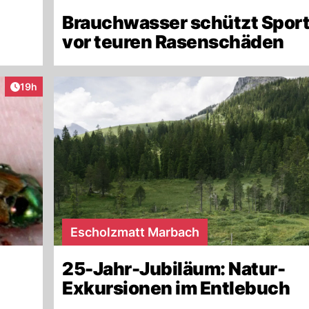
Brauchwasser schützt Sport
vor teuren Rasenschäden
Artikel veröffentlicht:
19h
Escholzmatt Marbach
25-Jahr-Jubiläum: Natur-
Exkursionen im Entlebuch