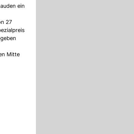
tauden ein
on 27
ezialpreis
gegeben
en Mitte