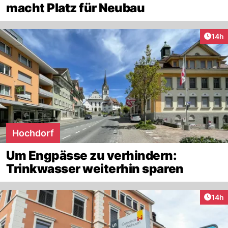
macht Platz für Neubau
Artik
14h
Hochdorf
Um Engpässe zu verhindern:
Trinkwasser weiterhin sparen
Artik
14h