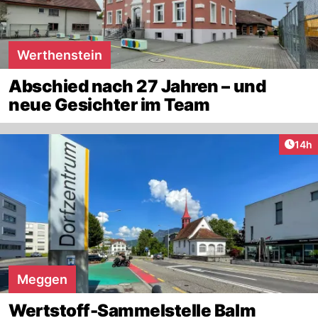
Werthenstein
Abschied nach 27 Jahren – und
neue Gesichter im Team
Artik
14h
Meggen
Wertstoff-Sammelstelle Balm