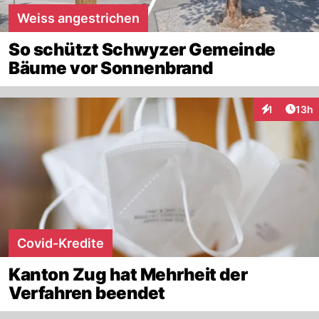
Weiss angestrichen
So schützt Schwyzer Gemeinde
Bäume vor Sonnenbrand
Artik
1
13h
Interaktione
Covid-Kredite
Kanton Zug hat Mehrheit der
Verfahren beendet