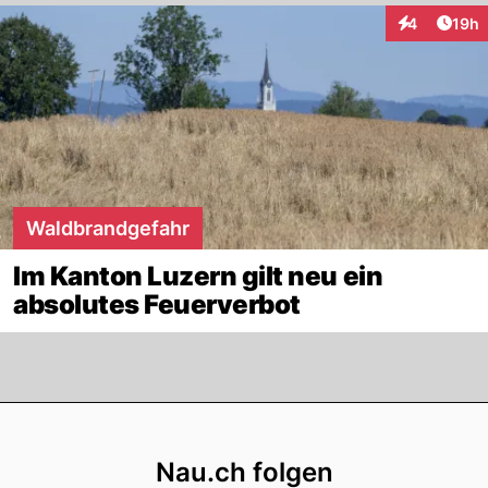
Artik
4
19h
Interaktione
Waldbrandgefahr
Im Kanton Luzern gilt neu ein
absolutes Feuerverbot
Footer
Nau.ch folgen