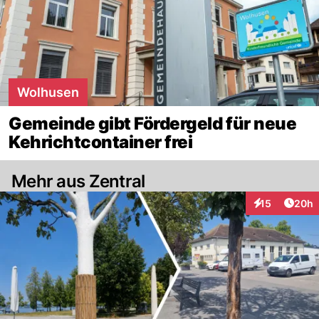
Wolhusen
Gemeinde gibt Fördergeld für neue
Kehrichtcontainer frei
Mehr aus Zentral
Artik
15
20h
Interaktionen