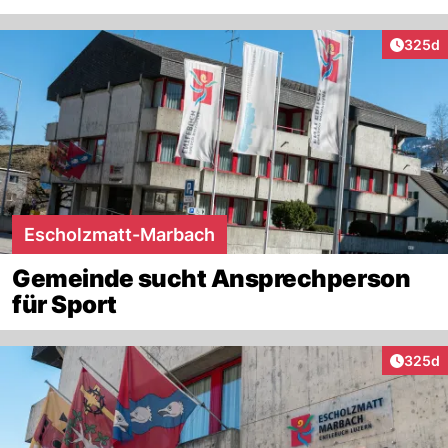
Artikel
325d
Escholzmatt-Marbach
Gemeinde sucht Ansprechperson
für Sport
Artikel
325d