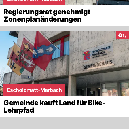
Regierungsrat genehmigt
Zonenplanänderungen
Art
1y
Escholzmatt-Marbach
Gemeinde kauft Land für Bike-
Lehrpfad