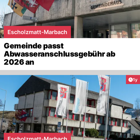
Escholzmatt-Marbach
Gemeinde passt
Abwasseranschlussgebühr ab
2026 an
Art
1y
Escholzmatt-Marbach