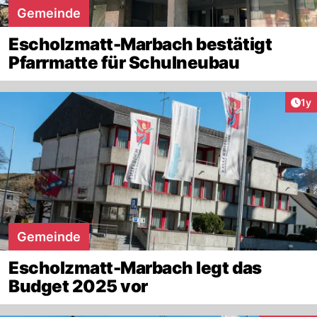
Gemeinde
Escholzmatt-Marbach bestätigt
Pfarrmatte für Schulneubau
Art
1y
Gemeinde
Escholzmatt-Marbach legt das
Budget 2025 vor