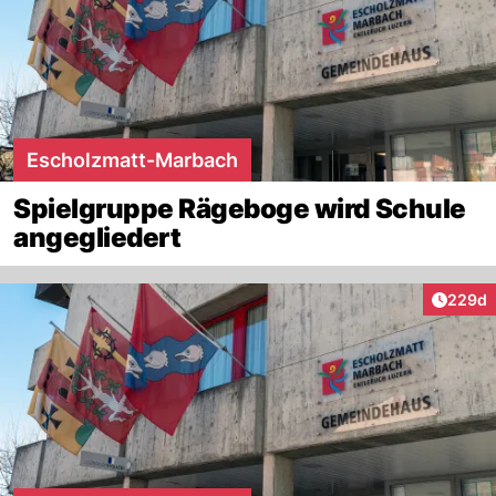
Escholzmatt-Marbach
Spielgruppe Rägeboge wird Schule
angegliedert
Artikel
229d