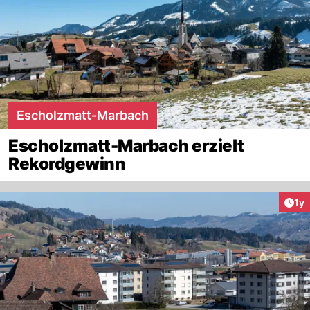
Escholzmatt-Marbach
Escholzmatt-Marbach erzielt
Rekordgewinn
Art
1y