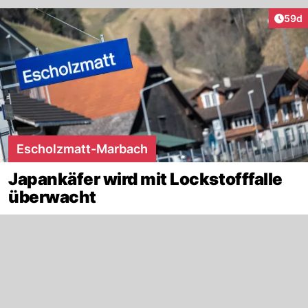
Artik
59d
Escholzmatt-Marbach
Japankäfer wird mit Lockstofffalle
überwacht