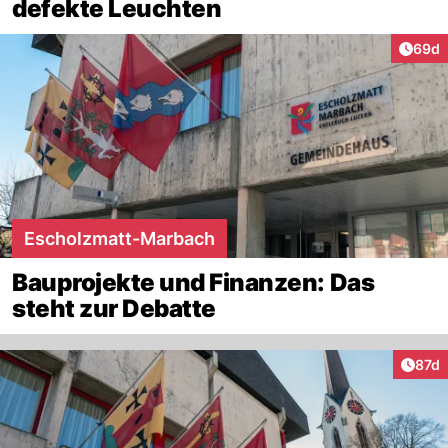
defekte Leuchten
Artik
69d
Escholzmatt-Marbach
Bauprojekte und Finanzen: Das
steht zur Debatte
Artik
87d