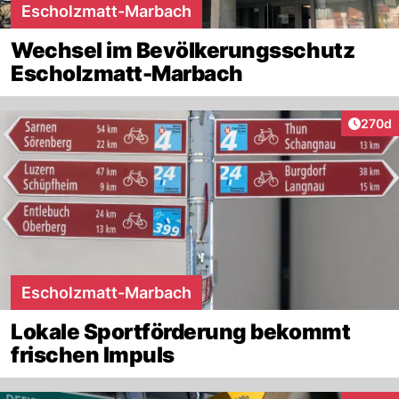
Escholzmatt-Marbach
Wechsel im Bevölkerungsschutz
Escholzmatt-Marbach
Artike
270d
Escholzmatt-Marbach
Lokale Sportförderung bekommt
frischen Impuls