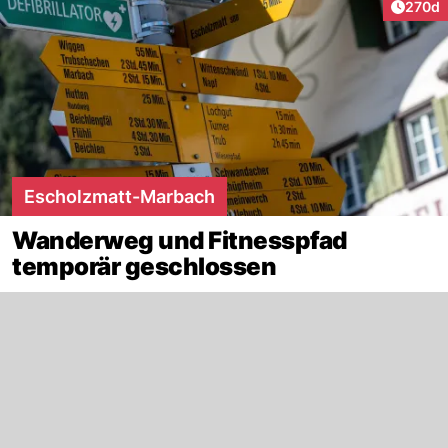
Artike
270d
Escholzmatt-Marbach
Wanderweg und Fitnesspfad
temporär geschlossen