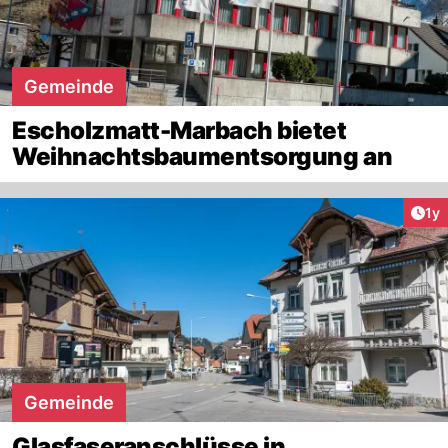
Gemeinde
Escholzmatt-Marbach bietet
Weihnachtsbaumentsorgung an
Art
1y
Gemeinde
Glasfaseranschlüsse in