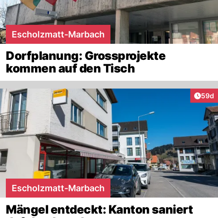
Escholzmatt-Marbach
Dorfplanung: Grossprojekte
kommen auf den Tisch
Artik
59d
Escholzmatt-Marbach
Mängel entdeckt: Kanton saniert