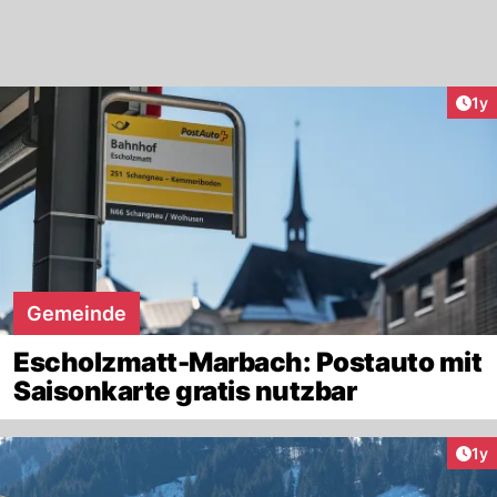
Art
1y
Gemeinde
Escholzmatt-Marbach: Postauto mit
Saisonkarte gratis nutzbar
Art
1y