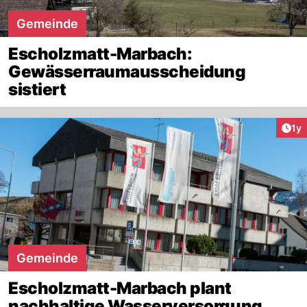
Gemeinde
Escholzmatt-Marbach:
Gewässerraumausscheidung
sistiert
Art
1y
Gemeinde
Escholzmatt-Marbach plant
nachhaltige Wasserversorgung