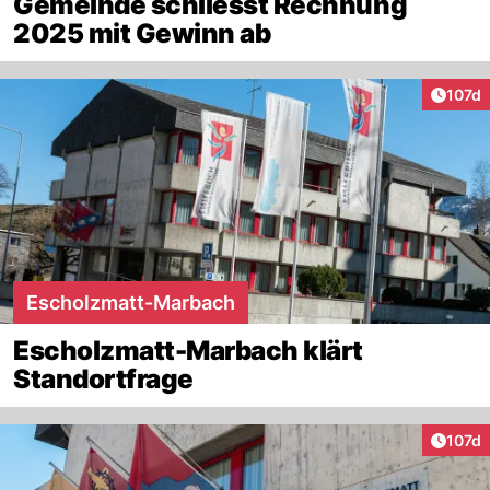
Gemeinde schliesst Rechnung
2025 mit Gewinn ab
Artike
107d
Escholzmatt-Marbach
Escholzmatt-Marbach klärt
Standortfrage
Artike
107d