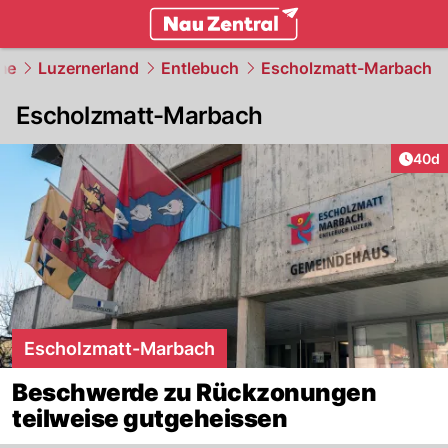
zentralschweiz.
NAU.ch
me
Luzernerland
Entlebuch
Escholzmatt-Marbach
Escholzmatt-Marbach
Artik
40d
Escholzmatt-Marbach
Beschwerde zu Rückzonungen
teilweise gutgeheissen