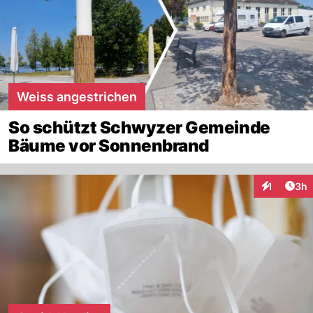
Weiss angestrichen
So schützt Schwyzer Gemeinde
Bäume vor Sonnenbrand
Arti
1
3h
Interaktion