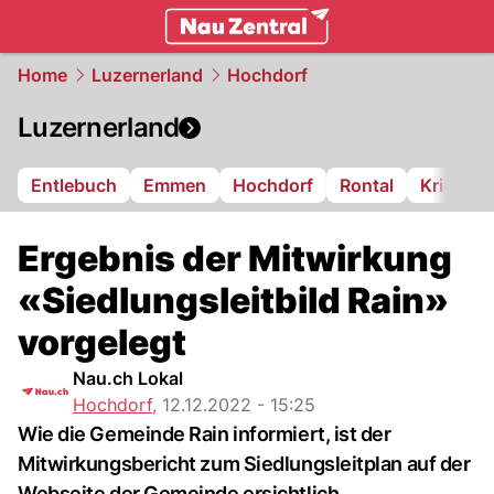
zentralschweiz.
NAU.ch
Home
Luzernerland
Hochdorf
Luzernerland
Entlebuch
Emmen
Hochdorf
Rontal
Kriens
Ergebnis der Mitwirkung
«Siedlungsleitbild Rain»
vorgelegt
Nau.ch Lokal
Hochdorf
,
12.12.2022 - 15:25
Wie die Gemeinde Rain informiert, ist der
Mitwirkungsbericht zum Siedlungsleitplan auf der
Webseite der Gemeinde ersichtlich.