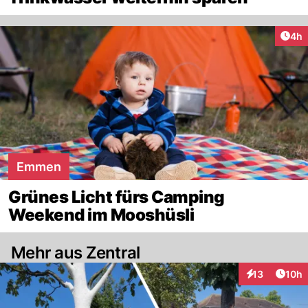
Arti
4h
Emmen
Grünes Licht fürs Camping
Weekend im Mooshüsli
Mehr aus Zentral
Artik
13
10h
Interaktionen