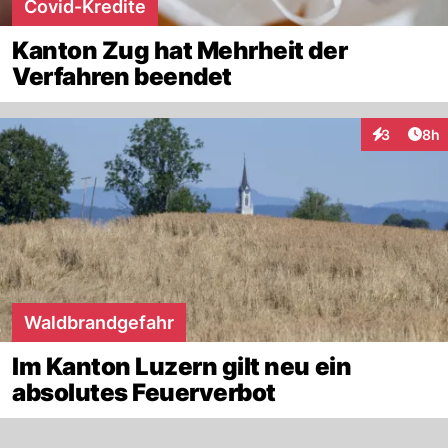
Covid-Kredite
Kanton Zug hat Mehrheit der
Verfahren beendet
Arti
3
8h
Interaktion
Waldbrandgefahr
Im Kanton Luzern gilt neu ein
absolutes Feuerverbot