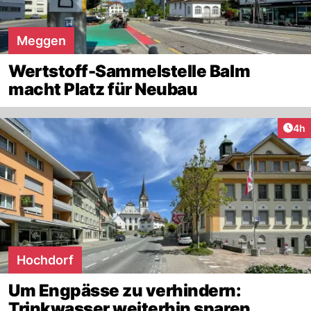
Meggen
Wertstoff-Sammelstelle Balm
macht Platz für Neubau
Arti
4h
Hochdorf
Um Engpässe zu verhindern:
Trinkwasser weiterhin sparen