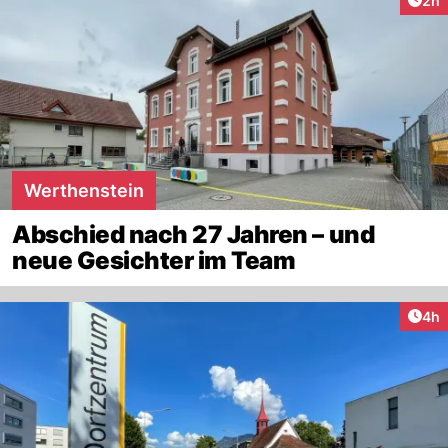
2h
Werthenstein
Abschied nach 27 Jahren – und
neue Gesichter im Team
Arti
4h