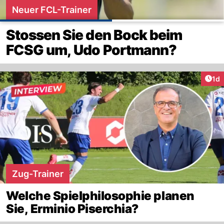
Neuer FCL-Trainer
Stossen Sie den Bock beim
FCSG um, Udo Portmann?
Art
1d
Zug-Trainer
Welche Spielphilosophie planen
Sie, Erminio Piserchia?