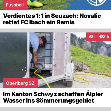
Fussball
Verdientes 1:1 in Seuzach: Novalic
rettet FC Ibach ein Remis
Artik
21
21h
Interaktionen
Oberiberg SZ
Im Kanton Schwyz schaffen Älpler
Wasser ins Sömmerungsgebiet