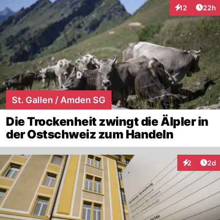
Artik
12
22h
Interaktionen
St. Gallen / Amden SG
Die Trockenheit zwingt die Älpler in
der Ostschweiz zum Handeln
Arti
2
2d
Interaktion