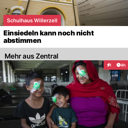
Schulhaus Willerzell
Einsiedeln kann noch nicht
abstimmen
Mehr aus Zentral
Arti
1
4h
Interaktion