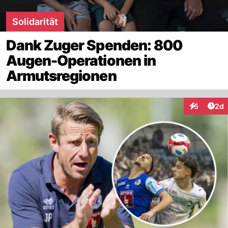
Solidarität
Dank Zuger Spenden: 800
Augen-Operationen in
Armutsregionen
Arti
5
2d
Interaktion