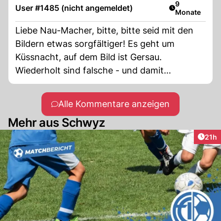
Artikel veröff
9
User #1485 (nicht angemeldet)
Monate
Liebe Nau-Macher, bitte, bitte seid mit den
Bildern etwas sorgfältiger! Es geht um
Küssnacht, auf dem Bild ist Gersau.
Wiederholt sind falsche - und damit
irreführende - Bilder bei den Artikeln.
Alle Kommentare anzeigen
Mehr aus Schwyz
Artik
21h