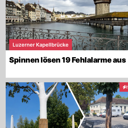
Luzerner Kapellbrücke
Spinnen lösen 19 Fehlalarme aus
1
Int