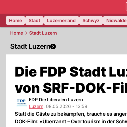
zentralsch
Home
Stadt
Luzernerland
Schwyz
Nidwalde
Home
Stadt Luzern
Stadt Luzern
Die FDP Stadt Lu
von SRF-DOK-Fi
FDP.Die Liberalen Luzern
Luzern
,
08.05.2026 - 13:59
Statt die Gäste zu bekämpfen, brauche es angem
DOK-Film: «Überrannt – Overtourism in der Sch