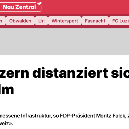
weiz.
NAU.ch
n
Obwalden
Uri
Wintersport
Fasnacht
FC Luz
zern distanziert si
lm
essene Infrastruktur, so FDP-Präsident Moritz Falck,
weiz».