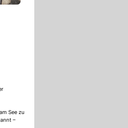
er
 am See zu
rannt –