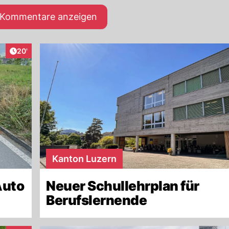
e Kommentare anzeigen
Artikel veröffentlicht:
20'
Kanton Luzern
Auto
Neuer Schullehrplan für
Berufslernende