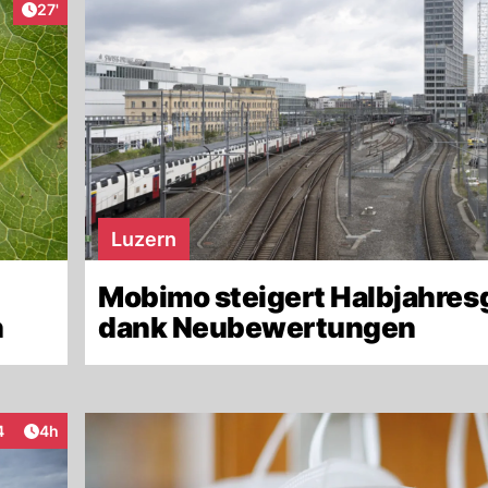
Artikel veröffentlicht:
27'
Luzern
Mobimo steigert Halbjahre
n
dank Neubewertungen
Artikel veröffentlicht:
4
4h
teraktionen