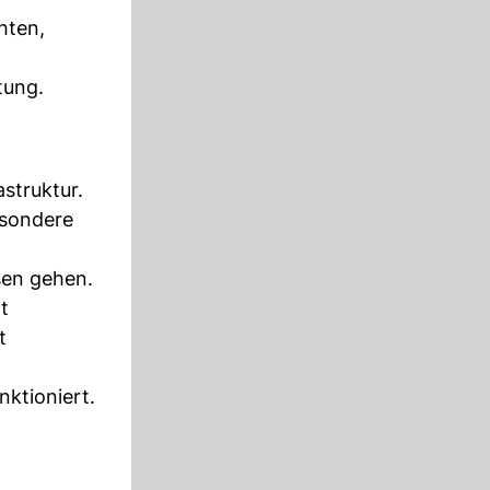
hten,
tung.
struktur.
esondere
sen gehen.
t
t
nktioniert.