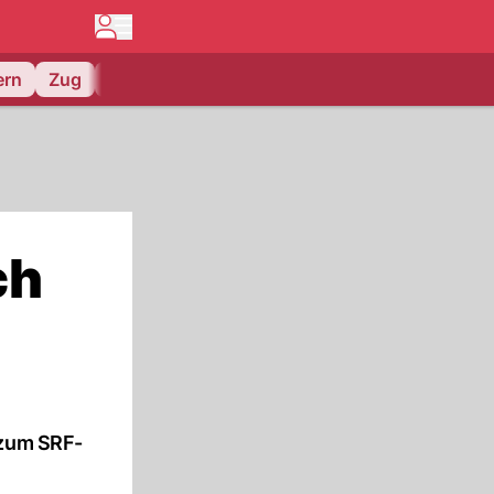
ern
Zug
EV Zug
ch
 zum SRF-