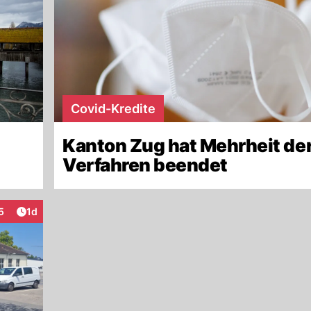
Covid-Kredite
Kanton Zug hat Mehrheit de
Verfahren beendet
Artikel veröffentlicht:
5
1d
eraktionen