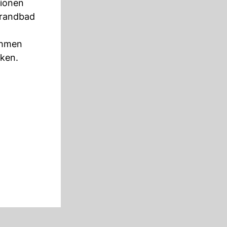
lionen
trandbad
ehmen
nken.