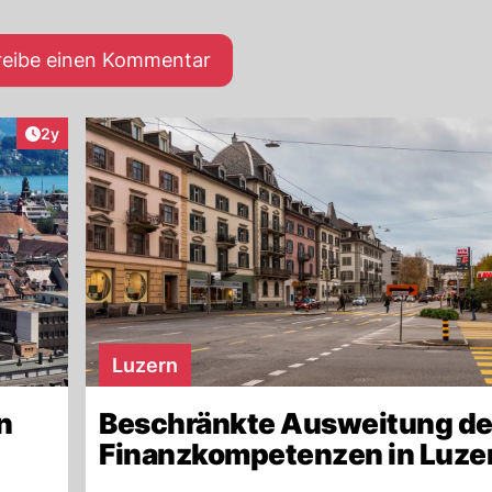
reibe einen Kommentar
Artikel veröffentlicht:
2y
Luzern
n
Beschränkte Ausweitung de
Finanzkompetenzen in Luze