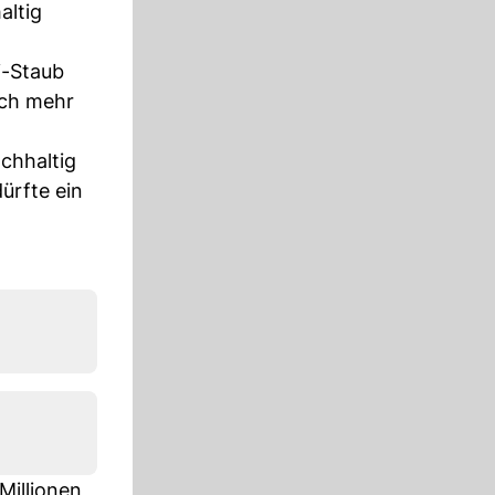
altig
i-Staub
och mehr
chhaltig
dürfte ein
Millionen