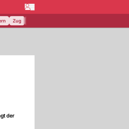
ern
Zug
EV Zug
agt der