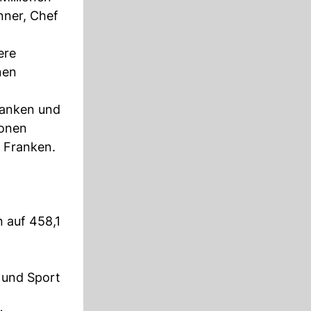
nner, Chef
ere
nen
ranken und
ionen
n Franken.
 auf 458,1
r und Sport