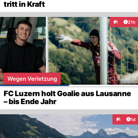
tritt in Kraft
Artik
1
21h
Interaktione
Wegen Verletzung
FC Luzern holt Goalie aus Lausanne
– bis Ende Jahr
Art
1
1d
Interaktion