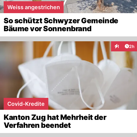
Weiss angestrichen
So schützt Schwyzer Gemeinde
Bäume vor Sonnenbrand
Arti
1
2h
Interaktion
Covid-Kredite
Kanton Zug hat Mehrheit der
Verfahren beendet