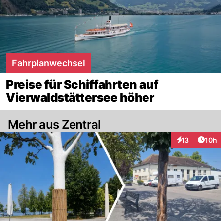
Fahrplanwechsel
Preise für Schiffahrten auf
Vierwaldstättersee höher
Mehr aus Zentral
Artik
13
10h
Interaktionen