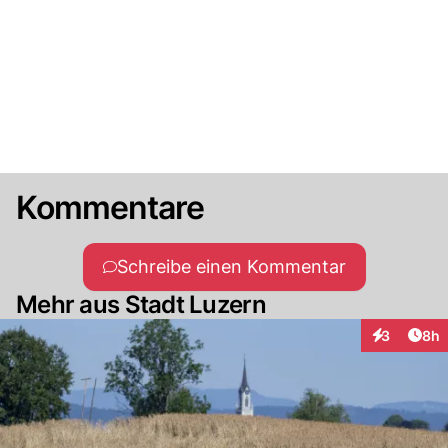
Kommentare
Schreibe einen Kommentar
Mehr aus Stadt Luzern
Arti
3
8h
Interaktion