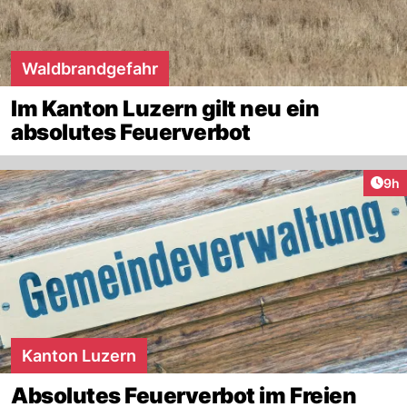
Waldbrandgefahr
Im Kanton Luzern gilt neu ein
absolutes Feuerverbot
Arti
9h
Kanton Luzern
Absolutes Feuerverbot im Freien