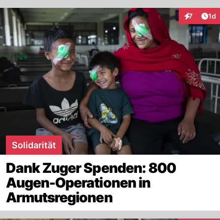
Art
7
1d
Interaktion
Solidarität
Dank Zuger Spenden: 800
Augen-Operationen in
Armutsregionen