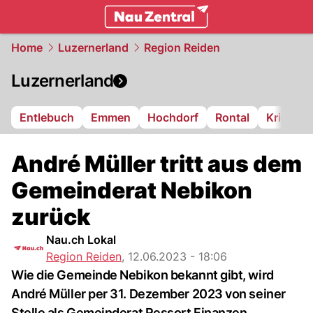
zentralschweiz.
NAU.ch
Home
Luzernerland
Region Reiden
Luzernerland
Entlebuch
Emmen
Hochdorf
Rontal
Kriens
André Müller tritt aus dem
Gemeinderat Nebikon
zurück
Nau.ch Lokal
Region Reiden
,
12.06.2023 - 18:06
Wie die Gemeinde Nebikon bekannt gibt, wird
André Müller per 31. Dezember 2023 von seiner
Stelle als Gemeinderat Ressort Finanzen