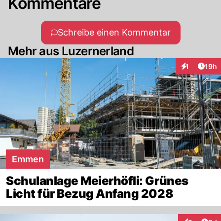
Kommentare
Schreibe einen Kommentar
Mehr aus Luzernerland
Artik
1
19h
Interaktione
Emmen
Schulanlage Meierhöfli: Grünes
Licht für Bezug Anfang 2028