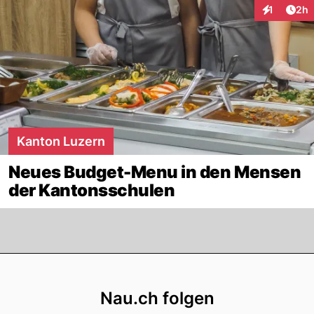
Arti
1
2h
Interaktion
Kanton Luzern
Neues Budget-Menu in den Mensen
der Kantonsschulen
Footer
Nau.ch folgen