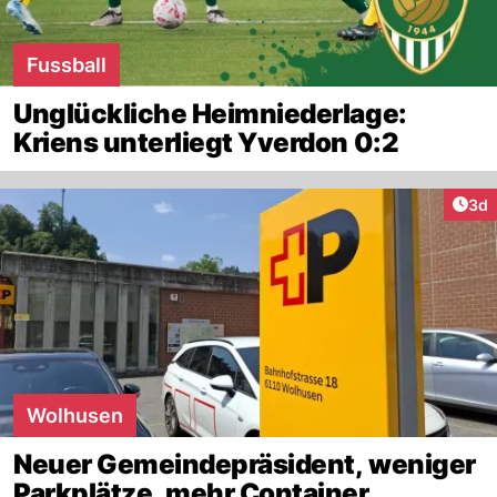
Fussball
Unglückliche Heimniederlage:
Kriens unterliegt Yverdon 0:2
Arti
3d
Wolhusen
Neuer Gemeindepräsident, weniger
Parkplätze, mehr Container