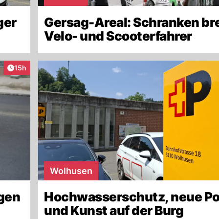
ger
Gersag-Areal: Schranken b
Velo- und Scooterfahrer
Artikel veröffentlicht:
15h
Wolhusen
gen
Hochwasserschutz, neue Po
und Kunst auf der Burg