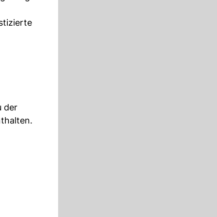
tizierte
u der
thalten.