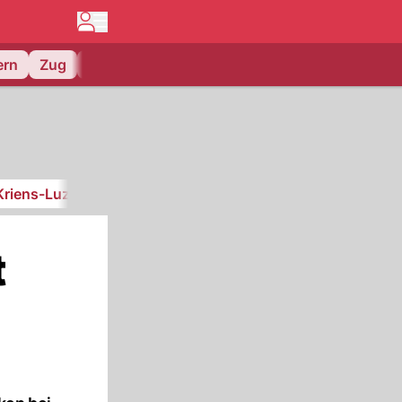
ern
Zug
EV Zug
Kriens-Luzern
SC Kriens
t