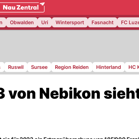
weiz.
NAU.ch
n
Obwalden
Uri
Wintersport
Fasnacht
FC Luz
s
Ruswil
Sursee
Region Reiden
Hinterland
HC 
 von Nebikon sieh