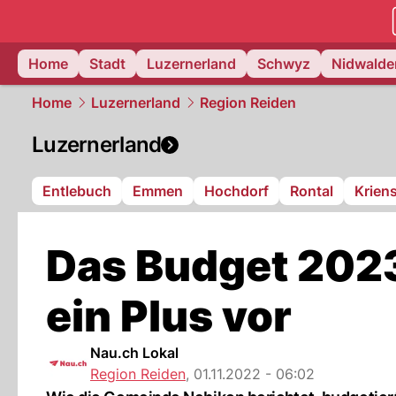
zentralsch
Home
Stadt
Luzernerland
Schwyz
Nidwalde
Home
Luzernerland
Region Reiden
Luzernerland
Entlebuch
Emmen
Hochdorf
Rontal
Krien
Das Budget 2023
ein Plus vor
Nau.ch Lokal
Region Reiden
,
01.11.2022 - 06:02