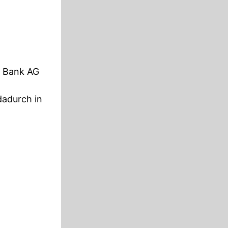
t Bank AG
dadurch in