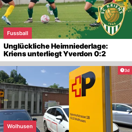
Fussball
Unglückliche Heimniederlage:
Kriens unterliegt Yverdon 0:2
Arti
3d
Wolhusen