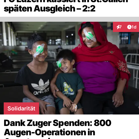
späten Ausgleich – 2:2
Art
7
1d
Interaktion
Solidarität
Dank Zuger Spenden: 800
Augen-Operationen in