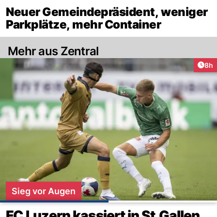
Neuer Gemeindepräsident, weniger
Parkplätze, mehr Container
Mehr aus Zentral
Arti
8h
Sieg vor Augen
FC Luzern kassiert in St.Gallen