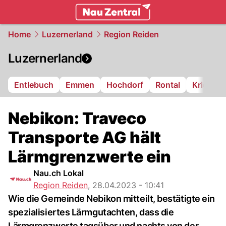
zentralschweiz.
NAU.ch
Home
Luzernerland
Region Reiden
Luzernerland
Entlebuch
Emmen
Hochdorf
Rontal
Kriens
Nebikon: Traveco
Transporte AG hält
Lärmgrenzwerte ein
Nau.ch Lokal
Region Reiden
,
28.04.2023 - 10:41
Wie die Gemeinde Nebikon mitteilt, bestätigte ein
spezialisiertes Lärmgutachten, dass die
Lärmgrenzwerte tagsüber und nachts von der