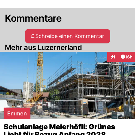
Kommentare
Schreibe einen Kommentar
Mehr aus Luzernerland
Artik
1
16h
Interaktione
Emmen
Schulanlage Meierhöfli: Grünes
Licht für Bezug Anfang 2028