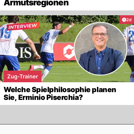
Armutsregionen
Arti
2d
Zug-Trainer
Welche Spielphilosophie planen
Sie, Erminio Piserchia?
Footer