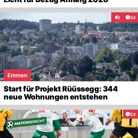
Arti
2
2d
Interaktion
Emmen
Start für Projekt Rüüssegg: 344
neue Wohnungen entstehen
Arti
2d