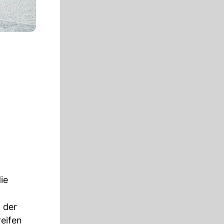
ie
 der
reifen