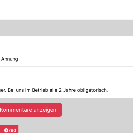
0 Ahnung
r. Bei uns im Betrieb alle 2 Jahre obligatorisch.
e Kommentare anzeigen
Artikel veröffentlicht:
79d
eraktionen