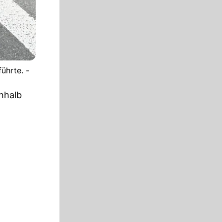
ührte. -
nhalb