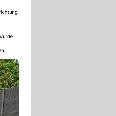
richtung
wurde
en.