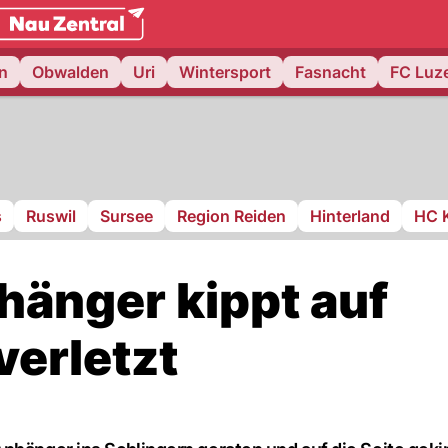
weiz.
NAU.ch
n
Obwalden
Uri
Wintersport
Fasnacht
FC Luz
s
Ruswil
Sursee
Region Reiden
Hinterland
HC 
änger kippt auf
verletzt