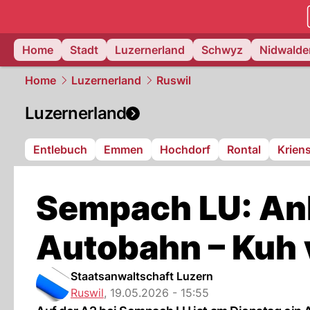
zentralsch
Home
Stadt
Luzernerland
Schwyz
Nidwalde
Home
Luzernerland
Ruswil
Luzernerland
Entlebuch
Emmen
Hochdorf
Rontal
Krien
Sempach LU: Anh
Autobahn – Kuh 
Staatsanwaltschaft Luzern
Ruswil
,
19.05.2026 - 15:55