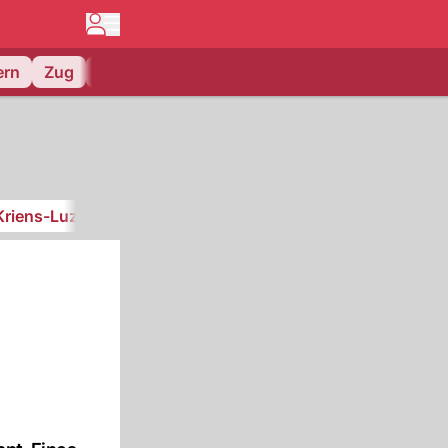
ern
Zug
EV Zug
Kriens-Luzern
SC Kriens