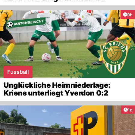
Arti
9h
Fussball
Unglückliche Heimniederlage:
Kriens unterliegt Yverdon 0:2
Art
1d