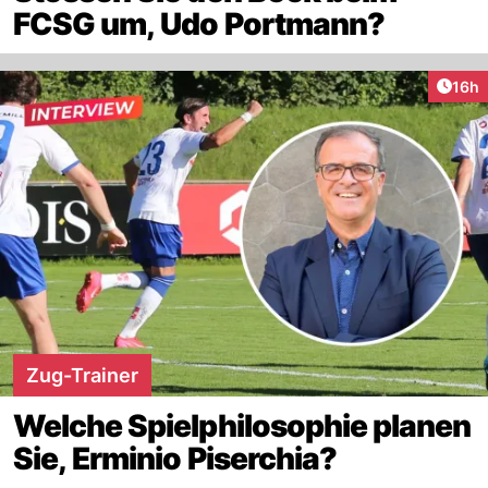
FCSG um, Udo Portmann?
Artik
16h
Zug-Trainer
Welche Spielphilosophie planen
Sie, Erminio Piserchia?