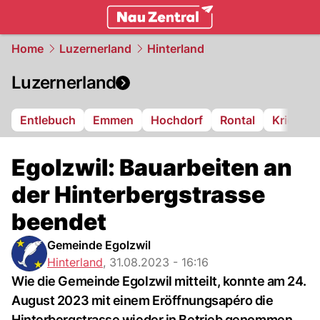
zentralschweiz.
NAU.ch
Home
Luzernerland
Hinterland
Luzernerland
Entlebuch
Emmen
Hochdorf
Rontal
Kriens
Egolzwil: Bauarbeiten an
der Hinterbergstrasse
beendet
Gemeinde Egolzwil
Hinterland
,
31.08.2023 - 16:16
Wie die Gemeinde Egolzwil mitteilt, konnte am 24.
August 2023 mit einem Eröffnungsapéro die
Hinterbergstrasse wieder in Betrieb genommen