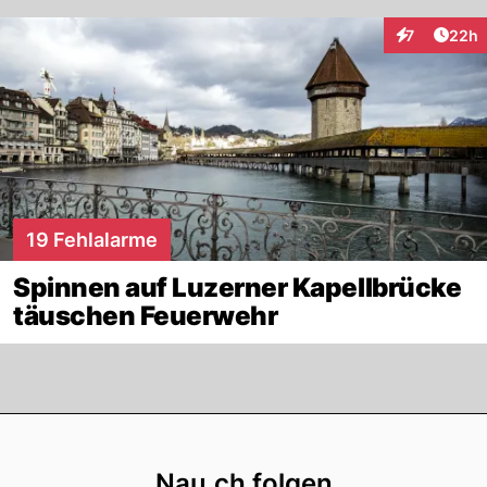
Artik
7
22h
Interaktionen
19 Fehlalarme
Spinnen auf Luzerner Kapellbrücke
täuschen Feuerwehr
Footer
Nau.ch folgen