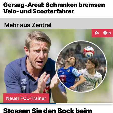
Gersag-Areal: Schranken bremsen
Velo- und Scooterfahrer
Mehr aus Zentral
Art
4
1d
Interaktion
Neuer FCL-Trainer
Stossen Sie den Bock beim