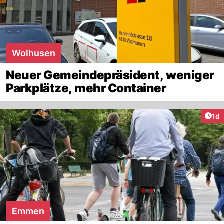
Wolhusen
Neuer Gemeindepräsident, weniger
Parkplätze, mehr Container
Art
1d
Emmen