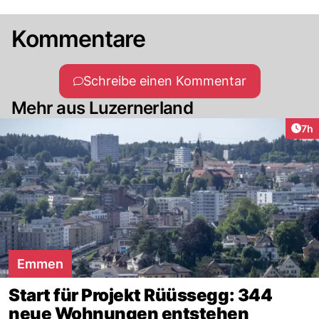
Kommentare
Schreibe einen Kommentar
Mehr aus Luzernerland
Arti
7h
Emmen
Start für Projekt Rüüssegg: 344
neue Wohnungen entstehen