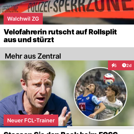
Walchwil ZG
Velofahrerin rutscht auf Rollsplit
aus und stürzt
Mehr aus Zentral
Arti
5
2d
Interaktion
Neuer FCL-Trainer