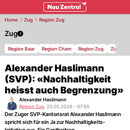
zentralschweiz.
NAU.ch
Home
Zug
Region Zug
Zug
Region Baar
Region Cham
Region Zug
Zug 94
Alexander Haslimann
(SVP): «Nachhaltigkeit
heisst auch Begrenzung»
Alexander Haslimann
Region Zug
,
20.05.2026 - 07:50
Der Zuger SVP-Kantonsrat Alexander Haslimann
spricht sich für ein Ja zur Nachhaltigkeits-
Initiative aus. Ein Gastbeitrag.