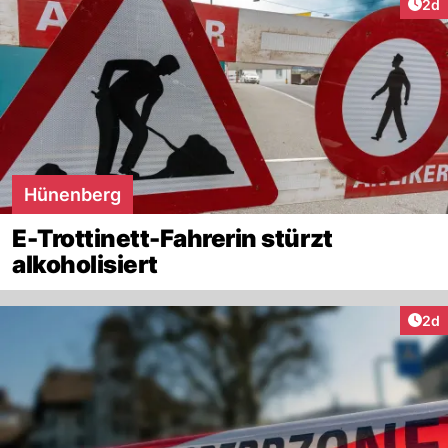
Arti
2d
Hünenberg
E-Trottinett-Fahrerin stürzt
alkoholisiert
Arti
2d