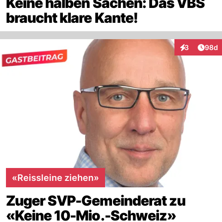
Keine halben Sachen: Das VBS
braucht klare Kante!
Artik
3
98d
Interaktionen
«Reissleine ziehen»
Zuger SVP-Gemeinderat zu
«Keine 10-Mio.-Schweiz»