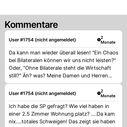
Kommentare
Artikel veröff
2
User #1754 (nicht angemeldet)
Monate
Da kann man wieder überall lesen! "Ein Chaos
bei Bilateralen können wir uns nicht leisten?"
Oder, "Ohne Bilaterale steht die Wirtschaft
still?" Äh? was? Meine Damen und Herren
und solche Sprüche kommen von EU Hörigen
und denen ist es völlig egal, ob wir eine 12
Artikel veröff
2
User #1754 (nicht angemeldet)
Monate
Mio oder 14 Mio Schweiz haben, nein Danke!
Ich habe die SP gefragt? Wie viel haben in
Mein JA keine 10 Mio Schweiz steht!
einer 2.5 Zimmer Wohnung platz? ....Da kam
nix....totales Schweigen! Das zeigt sie haben