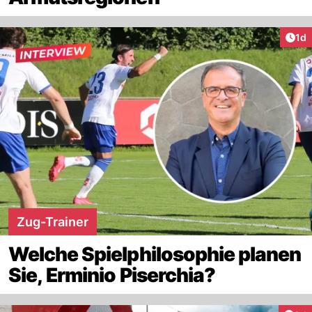
Art
1d
Zug-Trainer
Welche Spielphilosophie planen
Sie, Erminio Piserchia?