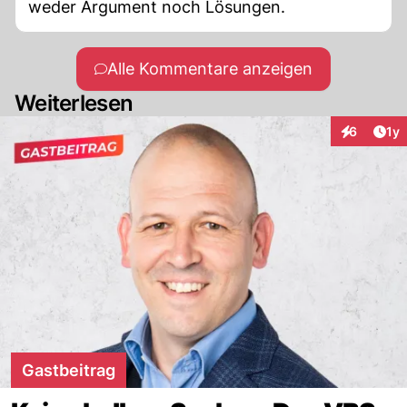
weder Argument noch Lösungen.
Alle Kommentare anzeigen
Weiterlesen
Art
6
1y
Interaktion
Gastbeitrag