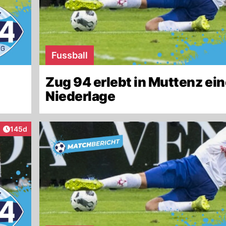
Fussball
Zug 94 erlebt in Muttenz ein
Niederlage
Artikel veröffentlicht:
145d