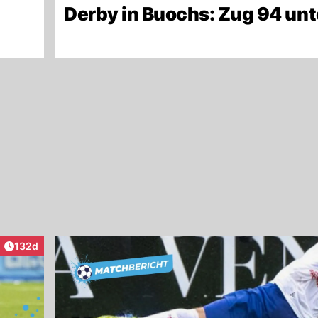
Derby in Buochs: Zug 94 unt
Artikel veröffentlicht:
132d