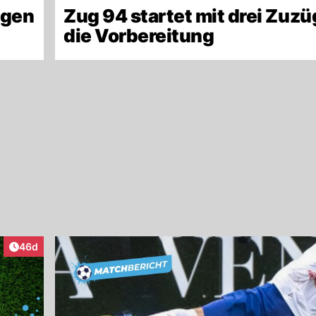
ngen
Zug 94 startet mit drei Zuzü
die Vorbereitung
Artikel veröffentlicht:
46d