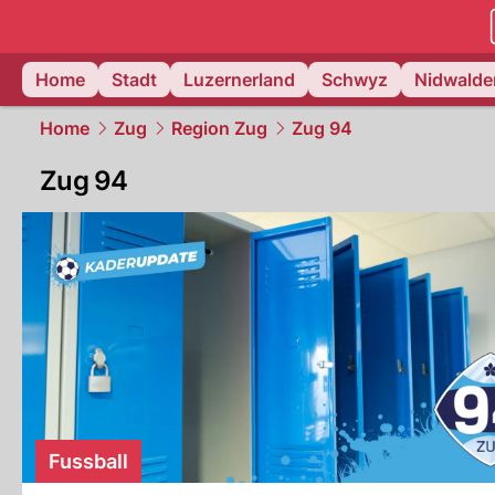
zentralsch
Home
Stadt
Luzernerland
Schwyz
Nidwalde
Home
Zug
Region Zug
Zug 94
Zug 94
Fussball