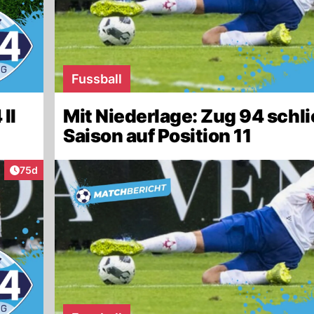
Fussball
II
Mit Niederlage: Zug 94 schli
Saison auf Position 11
Artikel veröffentlicht:
75d