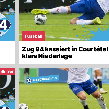
Fussball
Zug 94 kassiert in Courtétel
klare Niederlage
Artikel veröffentlicht:
108d