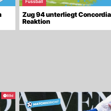
Fussball
m
Zug 94 unterliegt Concordia
Reaktion
Artikel veröffentlicht:
89d