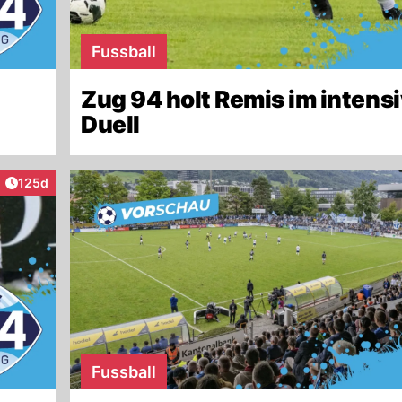
Fussball
Zug 94 holt Remis im intens
Duell
Artikel veröffentlicht:
125d
Fussball