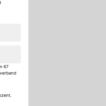
t
n 67
everband
ozent.