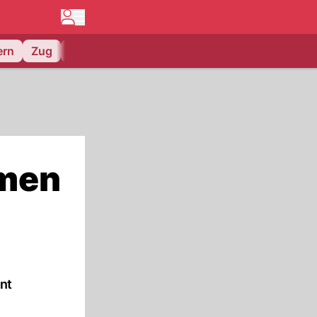
ern
Zug
EV Zug
hmen
nt