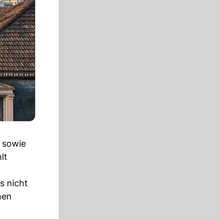
 sowie
lt
s nicht
men