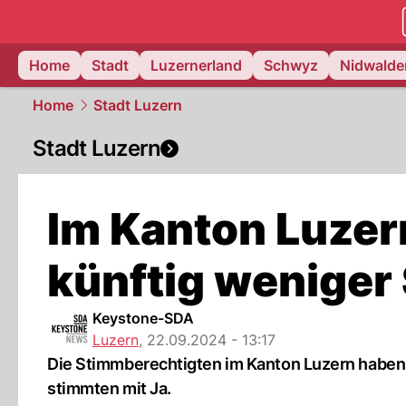
zentralsch
Home
Stadt
Luzernerland
Schwyz
Nidwalde
Home
Stadt Luzern
Stadt Luzern
Im Kanton Luze
künftig weniger
Keystone-SDA
Luzern
,
22.09.2024 - 13:17
Die Stimmberechtigten im Kanton Luzern haben
stimmten mit Ja.