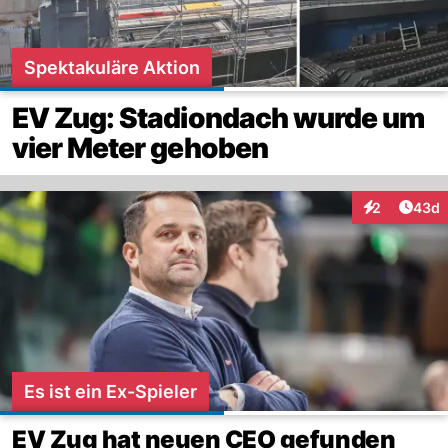
Spektakuläre Aktion
EV Zug: Stadiondach wurde um
vier Meter gehoben
Artik
2
43d
Interaktionen
Es ist ein Ex-Spieler
EV Zug hat neuen CEO gefunden