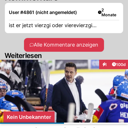
Artikel veröff
2
User #4861 (nicht angemeldet)
Monate
ist er jetzt vierzgi oder vierevierzgi...
Alle Kommentare anzeigen
Weiterlesen
Artike
1
100d
Interaktionen
Kein Unbekannter