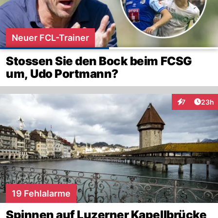
Neuer FCL-Trainer
Stossen Sie den Bock beim FCSG
um, Udo Portmann?
Artik
7
23h
Interaktionen
19 Fehlalarme
Spinnen auf Luzerner Kapellbrücke