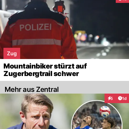
Zug
Mountainbiker stürzt auf
Zugerbergtrail schwer
Mehr aus Zentral
Art
5
1d
Interaktion