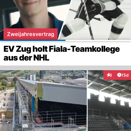
Zweijahresvertrag
EV Zug holt Fiala-Teamkollege
aus der NHL
Artik
6
15d
Interaktione