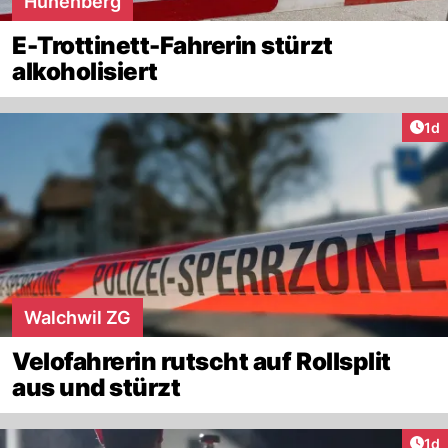
Hünenberg
E-Trottinett-Fahrerin stürzt
alkoholisiert
Art
1d
Walchwil ZG
Velofahrerin rutscht auf Rollsplit
aus und stürzt
Art
1d