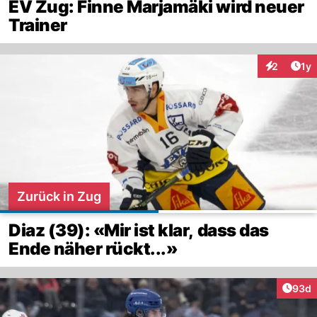
EV Zug: Finne Marjamäki wird neuer
Trainer
Art
2
1y
Interaktion
Zurück in Zug
Diaz (39): «Mir ist klar, dass das
Ende näher rückt...»
Artik
93d