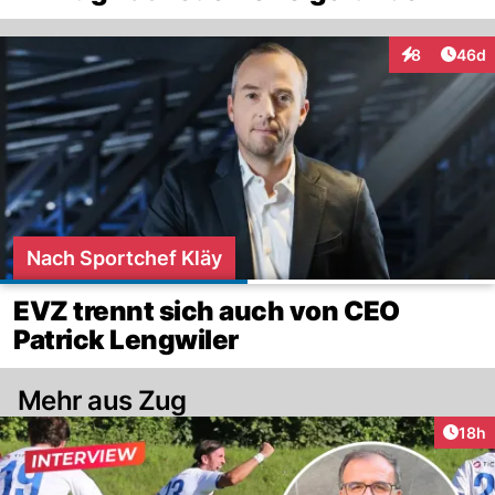
Artik
8
46d
Interaktionen
Nach Sportchef Kläy
EVZ trennt sich auch von CEO
Patrick Lengwiler
Mehr aus Zug
Artik
18h