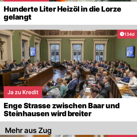
Hunderte Liter Heizöl in die Lorze
gelangt
Artike
134d
Ja zu Kredit
Enge Strasse zwischen Baar und
Steinhausen wird breiter
Mehr aus Zug