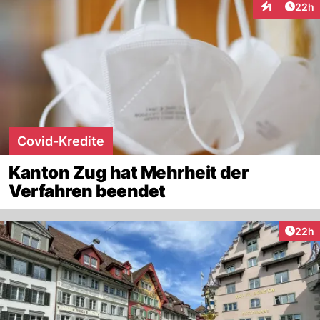
Artik
1
22h
Interaktione
Covid-Kredite
Kanton Zug hat Mehrheit der
Verfahren beendet
Artik
22h