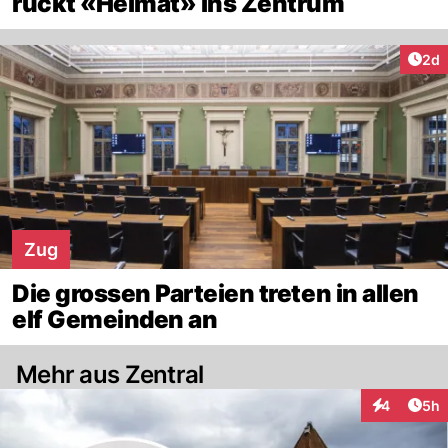
rückt «Heimat» ins Zentrum
Arti
2d
Zug
Die grossen Parteien treten in allen
elf Gemeinden an
Mehr aus Zentral
Arti
4
5h
Interaktion