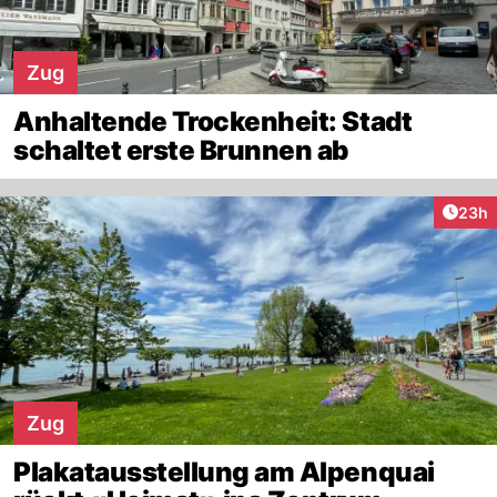
Zug
Anhaltende Trockenheit: Stadt
schaltet erste Brunnen ab
Artik
23h
Zug
Plakatausstellung am Alpenquai