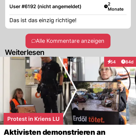
Artikel veröff
2
User #6192 (nicht angemeldet)
Monate
Das ist das einzig richtige!
Alle Kommentare anzeigen
Weiterlesen
Artik
54
84d
Interaktionen
Protest in Kriens LU
Aktivisten demonstrieren an