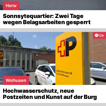
Horw
Sonnsytequartier: Zwei Tage
wegen Belagsarbeiten gesperrt
Artik
12h
Wolhusen
Hochwasserschutz, neue
Postzeiten und Kunst auf der Burg