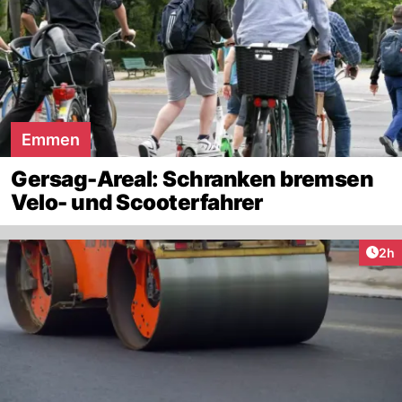
Emmen
Gersag-Areal: Schranken bremsen
Velo- und Scooterfahrer
Arti
2h