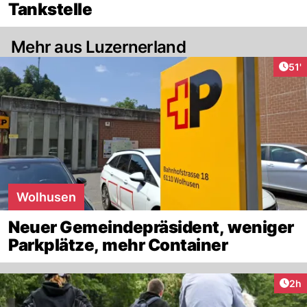
Tankstelle
Mehr aus Luzernerland
Arti
51'
Wolhusen
Neuer Gemeindepräsident, weniger
Parkplätze, mehr Container
Arti
2h