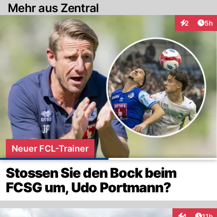
Mehr aus Zentral
Arti
2
5h
Interaktion
Neuer FCL-Trainer
Stossen Sie den Bock beim
FCSG um, Udo Portmann?
Artik
4
11h