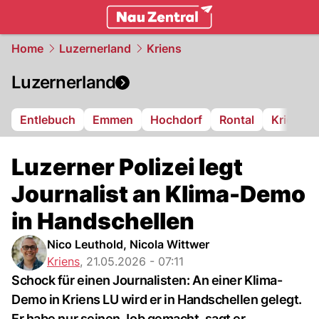
zentralschweiz.
NAU.ch
Home
Luzernerland
Kriens
Luzernerland
Entlebuch
Emmen
Hochdorf
Rontal
Kriens
Luzerner Polizei legt
Journalist an Klima-Demo
in Handschellen
Nico Leuthold, Nicola Wittwer
Kriens
,
21.05.2026 - 07:11
Schock für einen Journalisten: An einer Klima-
Demo in Kriens LU wird er in Handschellen gelegt.
Er habe nur seinen Job gemacht, sagt er.