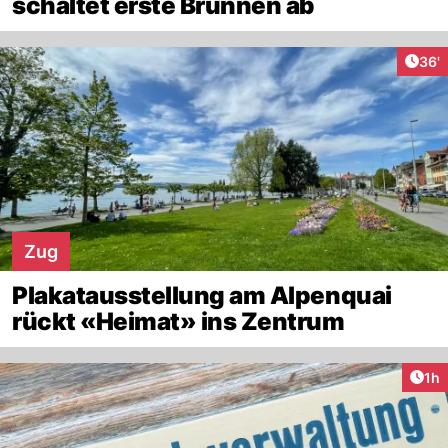
schaltet erste Brunnen ab
Arti
36'
Zug
Plakatausstellung am Alpenquai
rückt «Heimat» ins Zentrum
Art
1h