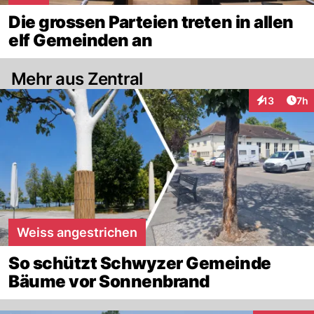
Die grossen Parteien treten in allen
elf Gemeinden an
Mehr aus Zentral
Arti
13
7h
Interaktione
Weiss angestrichen
So schützt Schwyzer Gemeinde
Bäume vor Sonnenbrand