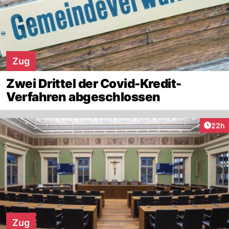
Zug
Zwei Drittel der Covid-Kredit-
Verfahren abgeschlossen
Artik
22h
Zug