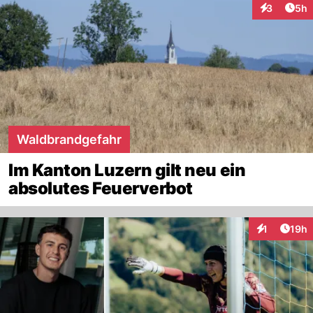
Arti
3
5h
Interaktion
Waldbrandgefahr
Im Kanton Luzern gilt neu ein
absolutes Feuerverbot
Artik
1
19h
Interaktione