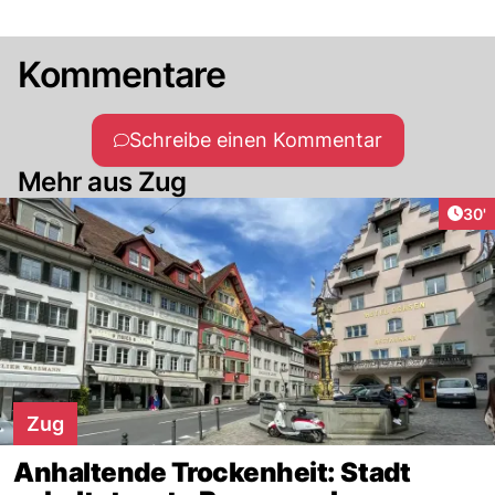
Kommentare
Schreibe einen Kommentar
Mehr aus Zug
Arti
30'
Zug
Anhaltende Trockenheit: Stadt