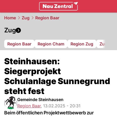
zentralschweiz.
NAU.ch
Home
Zug
Region Baar
Zug
Region Baar
Region Cham
Region Zug
Zug 94
Steinhausen:
Siegerprojekt
Schulanlage Sunnegrund
steht fest
Gemeinde Steinhausen
Region Baar
,
13.02.2025 - 20:31
Beim öffentlichen Projektwettbewerb zur