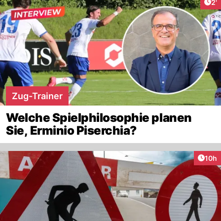
Art
2'
Zug-Trainer
Welche Spielphilosophie planen
Sie, Erminio Piserchia?
Artik
10h