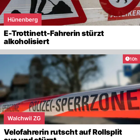
Hünenberg
E-Trottinett-Fahrerin stürzt
alkoholisiert
Artik
10h
Walchwil ZG
Velofahrerin rutscht auf Rollsplit