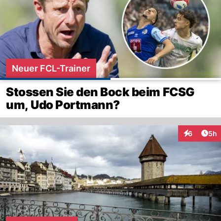
Neuer FCL-Trainer
Stossen Sie den Bock beim FCSG
um, Udo Portmann?
Arti
6
5h
Interaktion