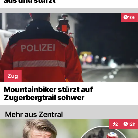
aus und stürzt
Artik
10h
Zug
Mountainbiker stürzt auf
Zugerbergtrail schwer
Mehr aus Zentral
Artik
2
12h
Interaktione