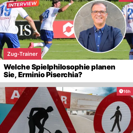
Zug-Trainer
Welche Spielphilosophie planen
Sie, Erminio Piserchia?
Artik
16h