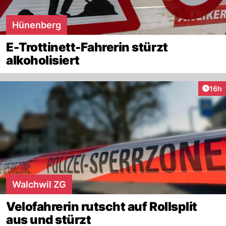
Hünenberg
E-Trottinett-Fahrerin stürzt
alkoholisiert
Artik
16h
Walchwil ZG
Velofahrerin rutscht auf Rollsplit
aus und stürzt