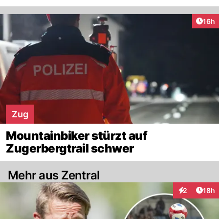
Artik
16h
Zug
Mountainbiker stürzt auf
Zugerbergtrail schwer
Mehr aus Zentral
Artik
2
18h
Interaktione