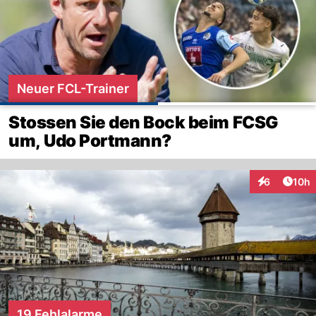
Neuer FCL-Trainer
Stossen Sie den Bock beim FCSG
um, Udo Portmann?
Artik
6
10h
Interaktione
19 Fehlalarme