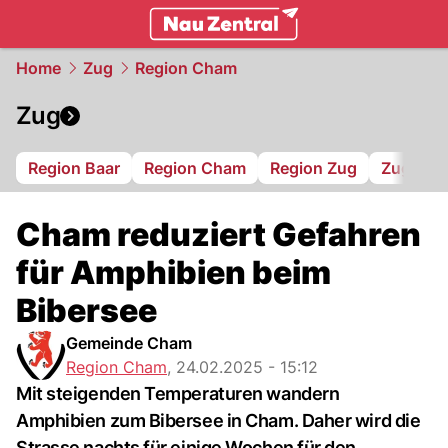
zentralschweiz.
NAU.ch
Home
Zug
Region Cham
Zug
Region Baar
Region Cham
Region Zug
Zug 94
Cham reduziert Gefahren
für Amphibien beim
Bibersee
Gemeinde Cham
Region Cham
,
24.02.2025 - 15:12
Mit steigenden Temperaturen wandern
Amphibien zum Bibersee in Cham. Daher wird die
Strasse nachts für einige Wochen für den