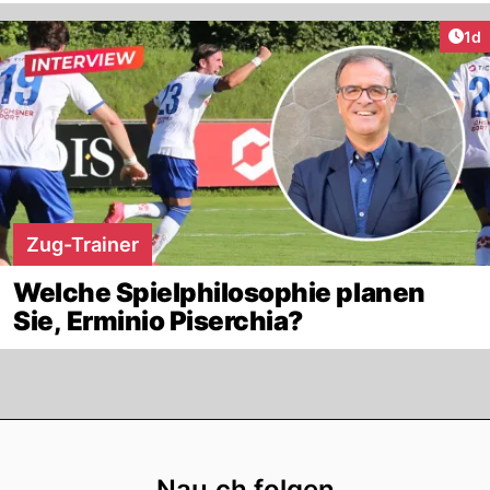
Art
1d
Zug-Trainer
Welche Spielphilosophie planen
Sie, Erminio Piserchia?
Footer
Nau.ch folgen