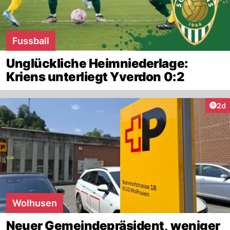
Fussball
Unglückliche Heimniederlage:
Kriens unterliegt Yverdon 0:2
Arti
2d
Wolhusen
Neuer Gemeindepräsident, weniger