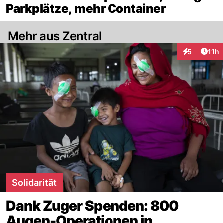
Parkplätze, mehr Container
Mehr aus Zentral
Artik
5
11h
Interaktione
Solidarität
Dank Zuger Spenden: 800
Augen-Operationen in