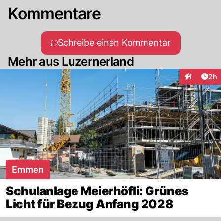
Kommentare
Schreibe einen Kommentar
Mehr aus Luzernerland
Arti
1
2h
Interaktion
Emmen
Schulanlage Meierhöfli: Grünes
Licht für Bezug Anfang 2028