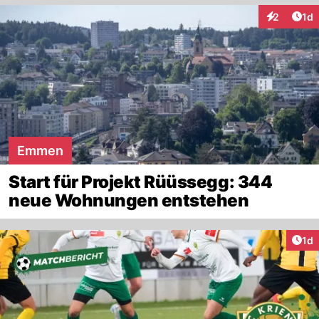
Art
2
1d
Interaktion
Emmen
Start für Projekt Rüüssegg: 344
neue Wohnungen entstehen
Art
1d