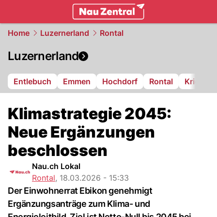
zentralschweiz.
NAU.ch
Home
Luzernerland
Rontal
Luzernerland
Entlebuch
Emmen
Hochdorf
Rontal
Kriens
Klimastrategie 2045:
Neue Ergänzungen
beschlossen
Nau.ch Lokal
Rontal
,
18.03.2026 - 15:33
Der Einwohnerrat Ebikon genehmigt
Ergänzungsanträge zum Klima- und
Energieleitbild. Ziel ist Netto-Null bis 2045 bei