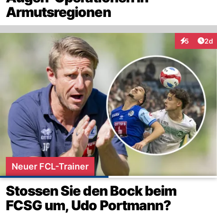
Armutsregionen
Arti
5
2d
Interaktion
Neuer FCL-Trainer
Stossen Sie den Bock beim
FCSG um, Udo Portmann?