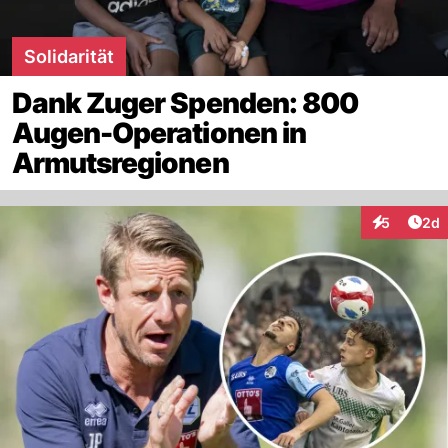
Solidarität
Dank Zuger Spenden: 800
Augen-Operationen in
Armutsregionen
Arti
5
2d
Interaktion