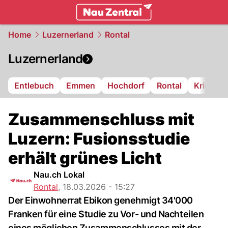
zentralschweiz.
NAU.ch
Home
Luzernerland
Rontal
Luzernerland
Entlebuch
Emmen
Hochdorf
Rontal
Kriens
Zusammenschluss mit
Luzern: Fusionsstudie
erhält grünes Licht
Nau.ch Lokal
Rontal
,
18.03.2026 - 15:27
Der Einwohnerrat Ebikon genehmigt 34'000
Franken für eine Studie zu Vor- und Nachteilen
eines möglichen Zusammenschlusses mit der