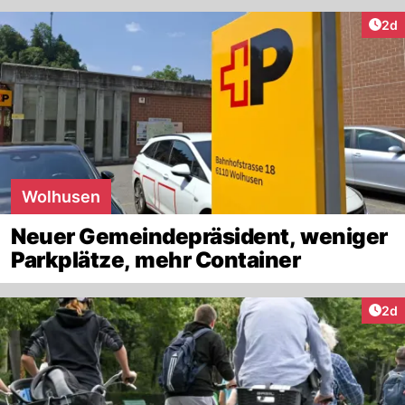
Arti
2d
Wolhusen
Neuer Gemeindepräsident, weniger
Parkplätze, mehr Container
Arti
2d