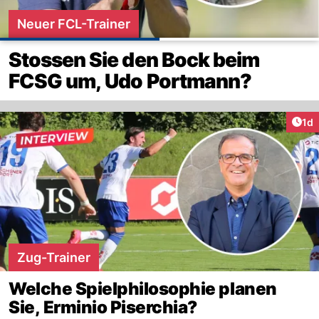
Neuer FCL-Trainer
Stossen Sie den Bock beim
FCSG um, Udo Portmann?
Art
1d
Zug-Trainer
Welche Spielphilosophie planen
Sie, Erminio Piserchia?