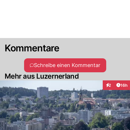
Kommentare
Schreibe einen Kommentar
Mehr aus Luzernerland
Artik
2
16h
Interaktione