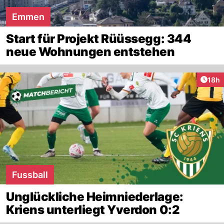
Emmen
Start für Projekt Rüüssegg: 344
neue Wohnungen entstehen
Artik
18h
Fussball
Unglückliche Heimniederlage:
Kriens unterliegt Yverdon 0:2