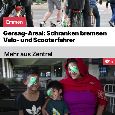
Emmen
Gersag-Areal: Schranken bremsen
Velo- und Scooterfahrer
Mehr aus Zentral
Art
1h