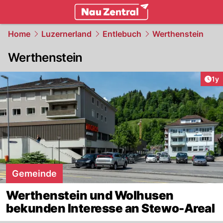
zentralschweiz.
NAU.ch
Home
Luzernerland
Entlebuch
Werthenstein
Werthenstein
Art
1y
Gemeinde
Werthenstein und Wolhusen
bekunden Interesse an Stewo-Areal