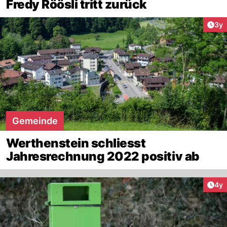
Fredy Röösli tritt zurück
Arti
3y
Gemeinde
Werthenstein schliesst
Jahresrechnung 2022 positiv ab
Arti
4y