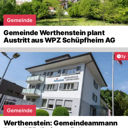
Gemeinde
Gemeinde Werthenstein plant
Austritt aus WPZ Schüpfheim AG
Arti
3y
Gemeinde
Werthenstein: Gemeindeammann