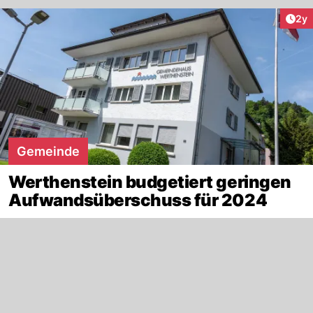
Arti
2y
Gemeinde
Werthenstein budgetiert geringen
Aufwandsüberschuss für 2024