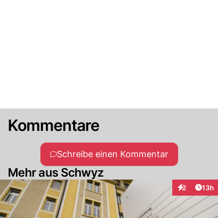
Kommentare
Schreibe einen Kommentar
Mehr aus Schwyz
Artik
2
13h
Interaktione