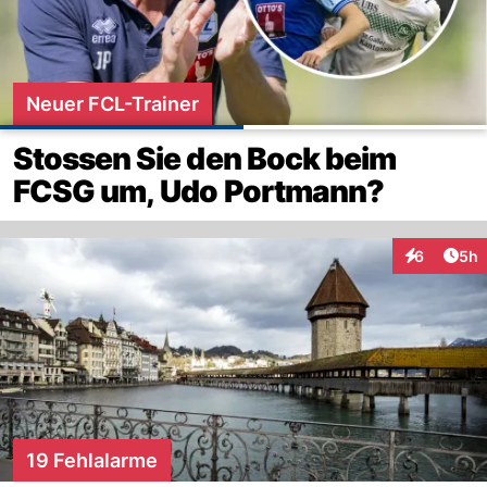
Neuer FCL-Trainer
Stossen Sie den Bock beim
FCSG um, Udo Portmann?
Arti
6
5h
Interaktion
19 Fehlalarme