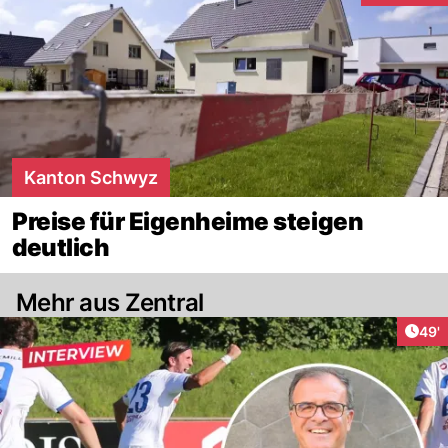
Kanton Schwyz
Preise für Eigenheime steigen
deutlich
Mehr aus Zentral
Arti
49'