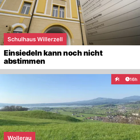
Schulhaus Willerzell
Einsiedeln kann noch nicht
abstimmen
Artik
1
16h
Interaktione
Wollerau