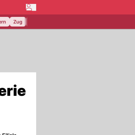
ern
Zug
EV Zug
erie