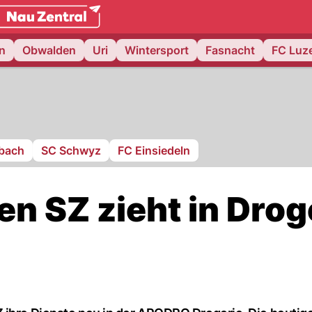
weiz.
NAU.ch
n
Obwalden
Uri
Wintersport
Fasnacht
FC Luz
Ibach
SC Schwyz
FC Einsiedeln
en SZ zieht in Drog