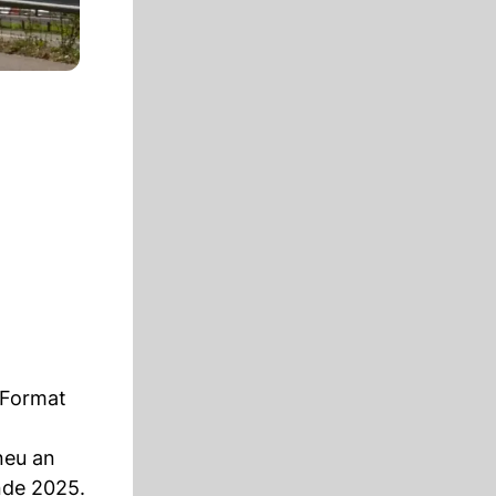
 Format
neu an
nde 2025.