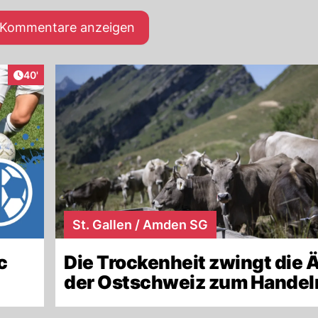
e Kommentare anzeigen
Artikel veröffentlicht:
40'
St. Gallen / Amden SG
c
Die Trockenheit zwingt die Ä
der Ostschweiz zum Handel