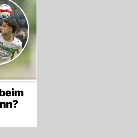
 beim
ann?