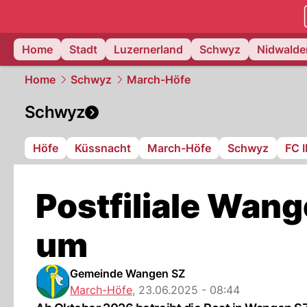
zentralsch
Home
Stadt
Luzernerland
Schwyz
Nidwalde
Home
Schwyz
March-Höfe
Schwyz
Höfe
Küssnacht
March-Höfe
Schwyz
FC 
Postfiliale Wang
um
Gemeinde Wangen SZ
March-Höfe
,
23.06.2025 - 08:44