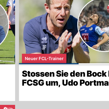
Neuer FCL-Trainer
Stossen Sie den Bock
FCSG um, Udo Portm
Artikel veröffentlicht:
13h