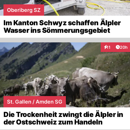
Oberiberg SZ
Im Kanton Schwyz schaffen Älpler
Wasser ins Sömmerungsgebiet
Artik
11
20h
Interaktionen
St. Gallen / Amden SG
Die Trockenheit zwingt die Älpler in
der Ostschweiz zum Handeln