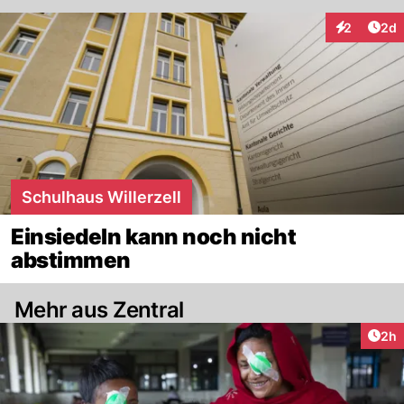
Arti
2
2d
Interaktion
Schulhaus Willerzell
Einsiedeln kann noch nicht
abstimmen
Mehr aus Zentral
Arti
2h