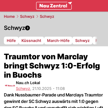
zentralschweiz.
NAU.ch
Home
Schwyz
Schwyz
Schwyz
Höfe
Küssnacht
March-Höfe
Schwyz
FC Iba
Traumtor von Marclay
bringt Schwyz 1:0-Erfolg
in Buochs
Nau.ch Lokal
Schwyz
,
21.10.2025 - 11:08
Dank Nussbaumer-Parade und Marclays Traumtor
gewinnt der SC Schwyz auswärts mit 1:0 gegen
den SC Buochs II und verschafft sich wichtige Luft