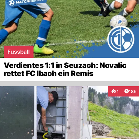
Fussball
Verdientes 1:1 in Seuzach: Novalic
rettet FC Ibach ein Remis
Artik
21
18h
Interaktionen