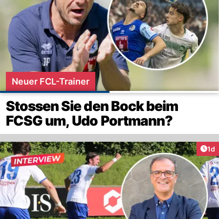
Neuer FCL-Trainer
Stossen Sie den Bock beim
FCSG um, Udo Portmann?
Art
1d