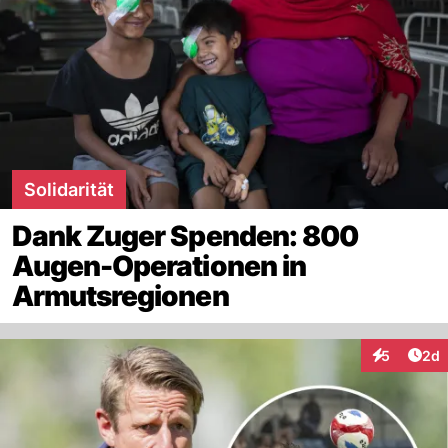
Solidarität
Dank Zuger Spenden: 800
Augen-Operationen in
Armutsregionen
Arti
5
2d
Interaktion