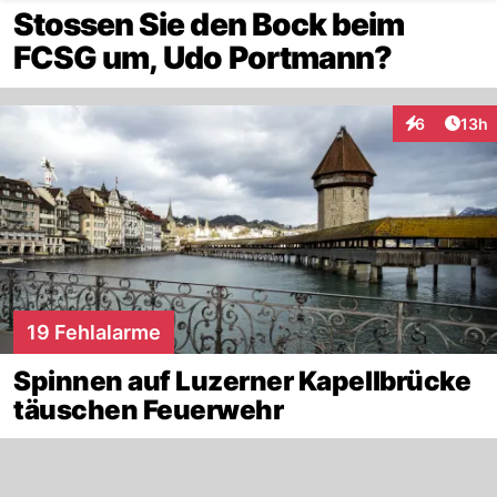
Stossen Sie den Bock beim
FCSG um, Udo Portmann?
Artik
6
13h
Interaktione
19 Fehlalarme
Spinnen auf Luzerner Kapellbrücke
täuschen Feuerwehr