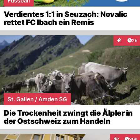
Fussball
Verdientes 1:1 in Seuzach: Novalic
rettet FC Ibach ein Remis
Arti
1
2h
Interaktion
St. Gallen / Amden SG
Die Trockenheit zwingt die Älpler in
der Ostschweiz zum Handeln
Artik
2
20h