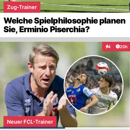
Zug-Trainer
Welche Spielphilosophie planen
Sie, Erminio Piserchia?
Artik
4
20h
Interaktionen
Neuer FCL-Trainer