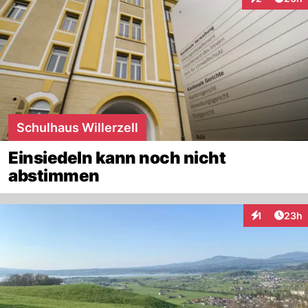
Interaktionen
Schulhaus Willerzell
Einsiedeln kann noch nicht
abstimmen
Artik
1
23h
Interaktione