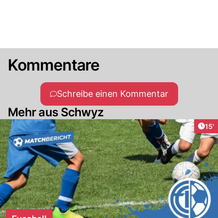
Kommentare
Schreibe einen Kommentar
Mehr aus Schwyz
Arti
15'